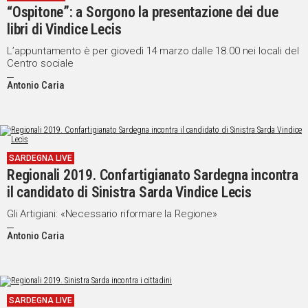
“Ospitone”: a Sorgono la presentazione dei due
IN
libri di Vindice Lecis
ITALIA
NEL
L’appuntamento è per giovedì 14 marzo dalle 18.00 nei locali del
Centro sociale
MONDO
SPORT
Antonio Caria
EVENTI
STORIE
VIDEO
SARDEGNA LIVE
Regionali 2019. Confartigianato Sardegna incontra
il candidato di Sinistra Sarda Vindice Lecis
Vai
Gli Artigiani: «Necessario riformare la Regione»
Antonio Caria
UNISCITI
AL CANALE
WHATSAPP
SARDEGNA LIVE