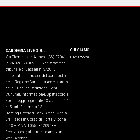
CHI SIAMO
SARDEGNA LIVE S.R.L.
Via Fleming snc Alghero (SS) 07041
Redazione
P.IVA 02622400906 - Registrazione
tribunale di Sassari n. 3/2013
La testata usufruisce del contributo
della Regione Sardegna Assessorato
della Pubblica Istruzione, Beni
Culturali, Informazione, Spettacolo e
Sport. legge regionale 13 aprile 2017
n. 5, art. 8 comma 13
Hosting Provider: Atex Global Media
Srl – sede in Corso di Porta Vittoria
n.18 – P.IVA IT05518120968​–
Servizio erogato tramite Amazon
Web Services