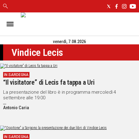
IN
SARDEGNA
venerdì, 7.08.2026
CAGLIARI
Vindice Lecis
SASSARI
NUORO
ORISTANO
IN SARDEGNA
SULCIS
“Il visitatore” di Lecis fa tappa a Uri
GALLURA
OGLIASTRA
La presentazione del libro è in programma mercoledì 4
settembre alle 19.00
MEDIO
CAMPIDANO
Antonio Caria
ALTRE
NOTIZIE
IN SARDEGNA
POLITICA