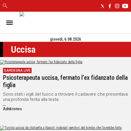
IN
SARDEGNA
giovedì, 6.08.2026
CAGLIARI
Uccisa
SASSARI
NUORO
ORISTANO
SARDEGNA LIVE
SULCIS
Psicoterapeuta uccisa, fermato l’ex fidanzato della
GALLURA
figlia
OGLIASTRA
MEDIO
Sono stati i vigili del fuoco a ritrovare il cadavere che presentava
una profonda ferita alla testa
CAMPIDANO
Adnkronos
ALTRE
NOTIZIE
POLITICA