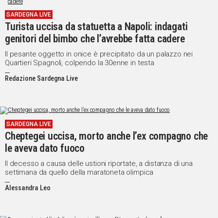
IN
SARDEGNA LIVE
ITALIA
Turista uccisa da statuetta a Napoli: indagati
NEL
genitori del bimbo che l’avrebbe fatta cadere
MONDO
Il pesante oggetto in onice è precipitato da un palazzo nei
SPORT
Quartieri Spagnoli, colpendo la 30enne in testa
EVENTI
Redazione Sardegna Live
STORIE
VIDEO
SARDEGNA LIVE
Cheptegei uccisa, morto anche l’ex compagno che
Vai
le aveva dato fuoco
Il decesso a causa delle ustioni riportate, a distanza di una
settimana da quello della maratoneta olimpica
UNISCITI
Alessandra Leo
AL CANALE
WHATSAPP