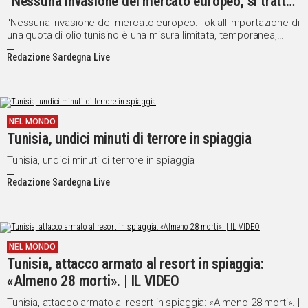
"Nessuna invasione del mercato europeo, si tratta
di una misura limitata"
"Nessuna invasione del mercato europeo: l'ok all'importazione di
una quota di olio tunisino è una misura limitata, temporanea,
applicabile per un periodo massimo di due anni e che prevede
Redazione Sardegna Live
un monitoraggio e dei correttivi posti a tutela dei nostri
produttori".
NEL MONDO
Tunisia, undici minuti di terrore in spiaggia
Tunisia, undici minuti di terrore in spiaggia
Redazione Sardegna Live
NEL MONDO
Tunisia, attacco armato al resort in spiaggia:
«Almeno 28 morti». | IL VIDEO
Tunisia, attacco armato al resort in spiaggia: «Almeno 28 morti». |