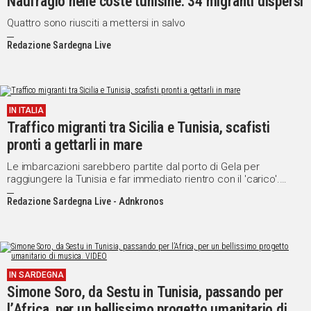
Naufragio nelle coste tunisine: 34 migranti dispersi
Quattro sono riusciti a mettersi in salvo
Social
Redazione Sardegna Live
IN ITALIA
Traffico migranti tra Sicilia e Tunisia, scafisti
pronti a gettarli in mare
Le imbarcazioni sarebbero partite dal porto di Gela per
raggiungere la Tunisia e far immediato rientro con il 'carico'.
Diciotto le misure cautelari
Redazione Sardegna Live - Adnkronos
IN SARDEGNA
Simone Soro, da Sestu in Tunisia, passando per
l’Africa, per un bellissimo progetto umanitario di