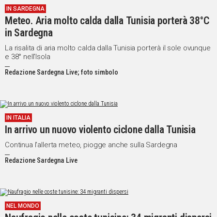
IN SARDEGNA
IN
Meteo. Aria molto calda dalla Tunisia porterà 38°C
ITALIA
in Sardegna
NEL
MONDO
La risalita di aria molto calda dalla Tunisia porterà il sole ovunque
e 38° nell’Isola
SPORT
EVENTI
Redazione Sardegna Live; foto simbolo
STORIE
VIDEO
IN ITALIA
In arrivo un nuovo violento ciclone dalla Tunisia
Vai
Continua l'allerta meteo, piogge anche sulla Sardegna
Redazione Sardegna Live
UNISCITI
AL CANALE
WHATSAPP
NEL MONDO