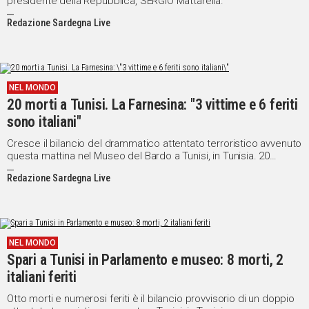
presidente della Repubblica, SERGIO Mattarella.
Redazione Sardegna Live
NEL MONDO
20 morti a Tunisi. La Farnesina: "3 vittime e 6 feriti
sono italiani"
Cresce il bilancio del drammatico attentato terroristico avvenuto
questa mattina nel Museo del Bardo a Tunisi, in Tunisia. 20
sarebbero, per ora, i morti accertati di cui ben 3 italiani ai quali si
Redazione Sardegna Live
aggiungono, secondo la Farnesina, sei feriti nostri connazionali
fra i 50 totali.
NEL MONDO
Spari a Tunisi in Parlamento e museo: 8 morti, 2
italiani feriti
Otto morti e numerosi feriti è il bilancio provvisorio di un doppio