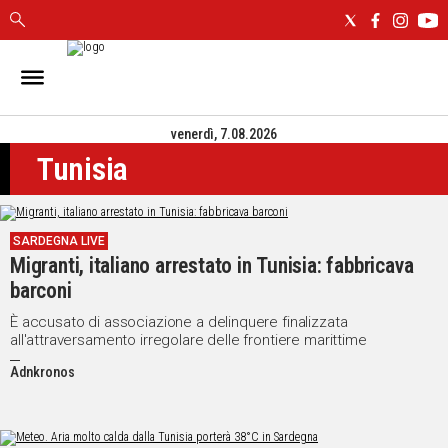
IN
SARDEGNA
venerdì, 7.08.2026
CAGLIARI
Tunisia
SASSARI
NUORO
ORISTANO
SARDEGNA LIVE
SULCIS
Migranti, italiano arrestato in Tunisia: fabbricava
GALLURA
barconi
OGLIASTRA
MEDIO
È accusato di associazione a delinquere finalizzata
all'attraversamento irregolare delle frontiere marittime
CAMPIDANO
Adnkronos
ALTRE
NOTIZIE
POLITICA