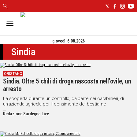
IN
SARDEGNA
giovedì, 6.08.2026
CAGLIARI
Sindia
SASSARI
NUORO
ORISTANO
ORISTANO
SULCIS
Sindia. Oltre 5 chili di droga nascosta nell’ovile, un
GALLURA
arresto
OGLIASTRA
MEDIO
La scoperta durante un controllo, da parte dei carabinieri, di
un’azienda agricola per il censimento del bestiame
CAMPIDANO
Redazione Sardegna Live
ALTRE
NOTIZIE
POLITICA