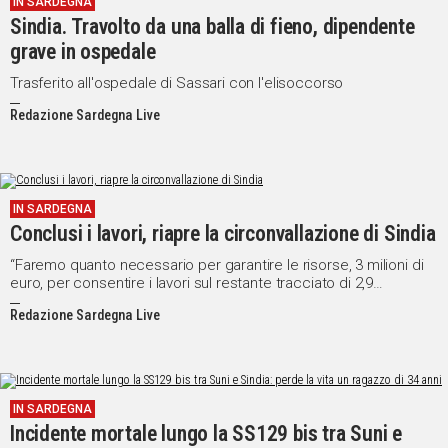
IN SARDEGNA
Sindia. Travolto da una balla di fieno, dipendente
Social
grave in ospedale
Trasferito all'ospedale di Sassari con l'elisoccorso
Redazione Sardegna Live
IN SARDEGNA
Conclusi i lavori, riapre la circonvallazione di Sindia
“Faremo quanto necessario per garantire le risorse, 3 milioni di
euro, per consentire i lavori sul restante tracciato di 2,9
chilometri” fa sapere l’assessore Saiu
Redazione Sardegna Live
IN SARDEGNA
Incidente mortale lungo la SS129 bis tra Suni e