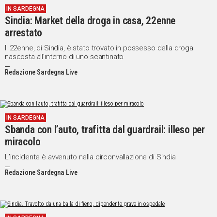
IN SARDEGNA
IN
Sindia: Market della droga in casa, 22enne
ITALIA
arrestato
NEL
MONDO
Il 22enne, di Sindia, è stato trovato in possesso della droga
nascosta all’interno di uno scantinato
SPORT
EVENTI
Redazione Sardegna Live
STORIE
VIDEO
IN SARDEGNA
Sbanda con l’auto, trafitta dal guardrail: illeso per
Vai
miracolo
L’incidente è avvenuto nella circonvallazione di Sindia
Redazione Sardegna Live
UNISCITI
AL CANALE
WHATSAPP