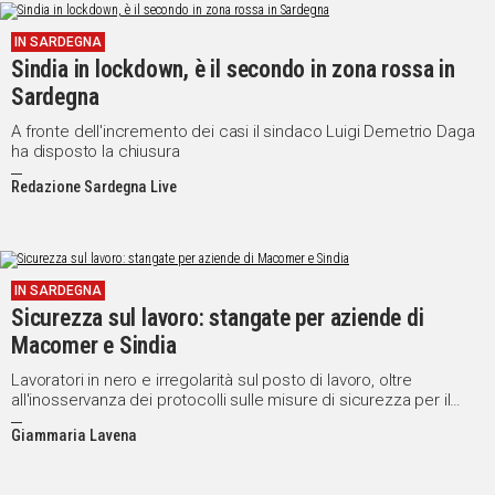
IN SARDEGNA
Sindia in lockdown, è il secondo in zona rossa in
Sardegna
A fronte dell'incremento dei casi il sindaco Luigi Demetrio Daga
ha disposto la chiusura
Redazione Sardegna Live
IN SARDEGNA
Sicurezza sul lavoro: stangate per aziende di
Macomer e Sindia
Lavoratori in nero e irregolarità sul posto di lavoro, oltre
all'inosservanza dei protocolli sulle misure di sicurezza per il
contenimento del Covid-19. Sanzioni pesanti per aziende e
Giammaria Lavena
rappresentanti legali