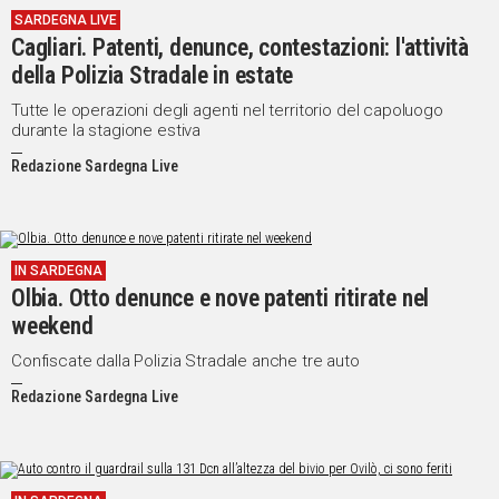
SARDEGNA LIVE
IN
Cagliari. Patenti, denunce, contestazioni: l'attività
ITALIA
della Polizia Stradale in estate
NEL
MONDO
Tutte le operazioni degli agenti nel territorio del capoluogo
durante la stagione estiva
SPORT
EVENTI
Redazione Sardegna Live
STORIE
VIDEO
IN SARDEGNA
Olbia. Otto denunce e nove patenti ritirate nel
Vai
weekend
Confiscate dalla Polizia Stradale anche tre auto
Redazione Sardegna Live
UNISCITI
AL CANALE
WHATSAPP