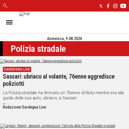
IN
SARDEGNA
domenica, 9.08.2026
CAGLIARI
Polizia stradale
SASSARI
NUORO
ORISTANO
SARDEGNA LIVE
SULCIS
Sassari: ubriaco al volante, 76enne aggredisce
GALLURA
poliziotti
OGLIASTRA
MEDIO
La Polizia stradale ha fermato un 76enne di Nulvi mentre era alla
guida della sua auto, ubriaco, a Sassari
CAMPIDANO
Redazione Sardegna Live
ALTRE
NOTIZIE
POLITICA