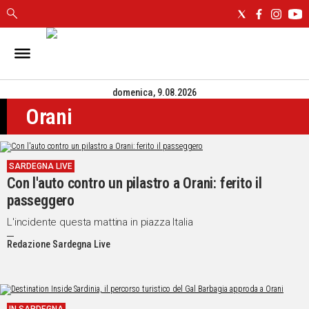
IN
SARDEGNA
domenica, 9.08.2026
CAGLIARI
Orani
SASSARI
NUORO
ORISTANO
SARDEGNA LIVE
SULCIS
Con l'auto contro un pilastro a Orani: ferito il
GALLURA
passeggero
OGLIASTRA
MEDIO
L'incidente questa mattina in piazza Italia
CAMPIDANO
Redazione Sardegna Live
ALTRE
NOTIZIE
POLITICA