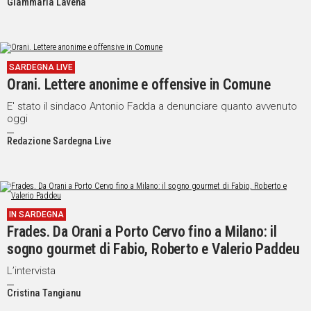
Giammaria Lavena
la comunità oranese"
SARDEGNA LIVE
Orani. Lettere anonime e offensive in Comune
E' stato il sindaco Antonio Fadda a denunciare quanto avvenuto
oggi
Redazione Sardegna Live
IN SARDEGNA
Frades. Da Orani a Porto Cervo fino a Milano: il
sogno gourmet di Fabio, Roberto e Valerio Paddeu
L’intervista
Cristina Tangianu