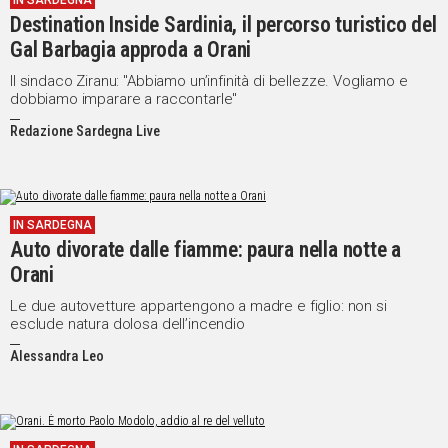
IN SARDEGNA
Destination Inside Sardinia, il percorso turistico del
IN
ITALIA
Gal Barbagia approda a Orani
NEL
Il sindaco Ziranu: "Abbiamo un’infinità di bellezze. Vogliamo e
MONDO
dobbiamo imparare a raccontarle"
SPORT
Redazione Sardegna Live
EVENTI
STORIE
VIDEO
IN SARDEGNA
Auto divorate dalle fiamme: paura nella notte a
Orani
Vai
Le due autovetture appartengono a madre e figlio: non si
esclude natura dolosa dell’incendio
Alessandra Leo
UNISCITI
AL CANALE
WHATSAPP