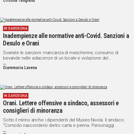
Cristina Tangianu
prominente, i baffi voluminosi, le corna bovine
IN SARDEGNA
Inadempienze alle normative anti-Covid. Sanzioni a
Desulo e Orani
Svariate le sanzioni: mancanza di mascherine, consumo di
bevande nelle adiacenze di un locale e violazione del
coprifuoco
Giammaria Lavena
IN SARDEGNA
Orani. Lettere offensive a sindaco, assessori e
consiglieri di minoranza
Sotto il mirino anche i dipendenti del Museo Nivola. Il sindaco:
"Comodo nascondersi dietro carta e penna. Personaggi
miserabili, tra un paio di mesi avrete la possibilità di amministrare