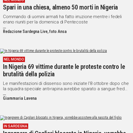
NEL MONDO
Spari in una chiesa, almeno 50 morti in Nigeria
IN
ITALIA
Commando di uomini armati ha fatto irruzione mentre i fedeli
NEL
erano riuniti per la domenica di Pentecoste
MONDO
Redazione Sardegna Live, foto Ansa
SPORT
EVENTI
STORIE
NEL MONDO
In Nigeria 69 vittime durante le proteste contro le
VIDEO
brutalità della polizia
Le manifestazioni di dissenso sono iniziate l'8 ottobre dopo che
Vai
la squadra speciale anti-rapina avrebbe sparato a sangue freddo
un uomo, uccidendolo
Giammaria Lavena
UNISCITI
AL CANALE
WHATSAPP
IN SARDEGNA