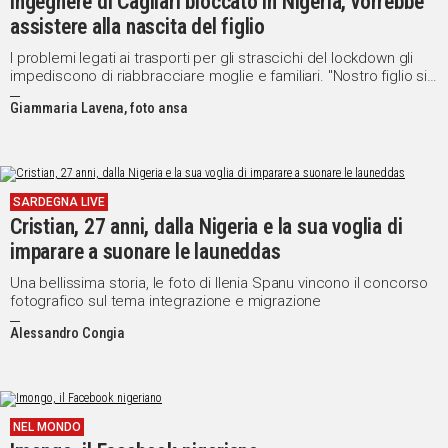
Ingegnere di Cagliari bloccato in Nigeria, vorrebbe
assistere alla nascita del figlio
Social
I problemi legati ai trasporti per gli strascichi del lockdown gli
impediscono di riabbracciare moglie e familiari. "Nostro figlio si
sente abbandonato da chi dovrebbe preoccuparsi di lui"
Giammaria Lavena, foto ansa
SARDEGNA LIVE
Cristian, 27 anni, dalla Nigeria e la sua voglia di
imparare a suonare le launeddas
Una bellissima storia, le foto di Ilenia Spanu vincono il concorso
fotografico sul tema integrazione e migrazione
Alessandro Congia
NEL MONDO