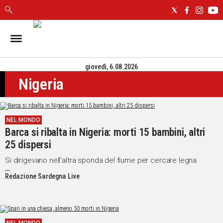
IN
SARDEGNA
giovedì, 6.08.2026
CAGLIARI
Nigeria
SASSARI
NUORO
ORISTANO
NEL MONDO
SULCIS
Barca si ribalta in Nigeria: morti 15 bambini, altri
GALLURA
25 dispersi
OGLIASTRA
MEDIO
Si dirigevano nell'altra sponda del fiume per cercare legna
CAMPIDANO
Redazione Sardegna Live
ALTRE
NOTIZIE
POLITICA