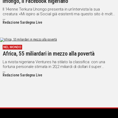
Imongo, il Facebook nigeriano
Il 14enne Terkura Unongo presenta in un'intervista la sua
creatura: «Mi ispiro ai Social già esistenti ma questo sito è molto
di più». E non lo venderebbe mai, a meno che «non mi offrano
Redazione Sardegna Live
500 miliardi di dollari»
NEL MONDO
Africa, 55 miliardari in mezzo alla povertà
La rivista nigeriana Ventures ha stilato la classifica: con una
fortuna personale stimata in 20,2 miliardi di dollari il super
Paperone è il nigeriano Aliko Dangote, imprenditore che
Redazione Sardegna Live
commercia in cemento e in generi alimentari. Nigeriana anche la
prima donna: la stilista Folorunsho Alakija.