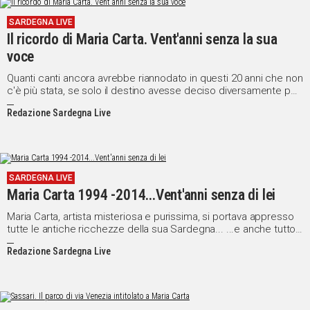
SARDEGNA LIVE
Il ricordo di Maria Carta. Vent'anni senza la sua
voce
Quanti canti ancora avrebbe riannodato in questi 20 anni che non
c'è più stata, se solo il destino avesse deciso diversamente per
lei. Maria Carta è uscita di scena il 22 settembre del 1994, nel
Redazione Sardegna Live
dolore di un male che ha consumato il suo corpo senza
spegnere la sua voglia di vivere e di amare la vita.
SARDEGNA LIVE
Maria Carta 1994 -2014...Vent'anni senza di lei
Maria Carta, artista misteriosa e purissima, si portava appresso
tutte le antiche ricchezze della sua Sardegna... ...e anche tutto il
suo orgoglio, dote che in condizioni normali costituisce un
Redazione Sardegna Live
grande pregio, ma nel mondo dello spettacolo spesso diventa
un "ingombro". Leggi l'articolo a firma di Giuliano Marongiu