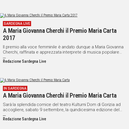
SARDEGNA LIVE
A Maria Giovanna Cherchi il Premio Maria Carta
2017
Il premio alla voce femminile è andato dunque a Maria Giovanna
Cherchi, raffinata e apprezzata interprete di musica popolare
della Sardegna. Per i suoi meriti artistici e l'impegno in campo
Redazione Sardegna Live
umanitario, Maria Giovanna Cherchi viene individuata per cantare
dinanzi ai Papi Benedetto XVI e Francesco in occasione dei
viaggi pastorali compiuti in Sardegna dai due Pontefici.
IN SARDEGNA
A Maria Giovanna Cherchi il Premio Maria Carta
Sarà la splendida cornice del teatro Kulturni Dom di Gorizia ad
accogliere, sabato 9 settembre, la quindicesima edizione del
Premio Maria Carta. Un piacevole ritorno in Friuli quello della
Redazione Sardegna Live
Fondazione intitolata all'artista di Siligo, e che qui arriva in
omaggio all'esperienza maturata a marzo 2015 dalle due città di