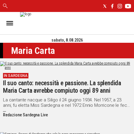
IN
SARDEGNA
sabato, 8.08.2026
CAGLIARI
Maria Carta
SASSARI
NUORO
ORISTANO
SULCIS
IN SARDEGNA
GALLURA
Il suo canto: necessità e passione. La splendida
OGLIASTRA
Maria Carta avrebbe compiuto oggi 89 anni
MEDIO
La cantante nacque a Siligo il 24 giugno 1934. Nel 1957, a 23
CAMPIDANO
anni, fu eletta Miss Sardegna e nel 1972 Ennio Morricone le fece
incidere la sigla dello sceneggiato TV “Mosè”
Redazione Sardegna Live
ALTRE
NOTIZIE
POLITICA