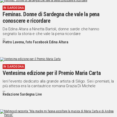
IN
IN SARDEGNA
ITALIA
Feminas. Donne di Sardegna che vale la pena
NEL
conoscere e ricordare
MONDO
Da Edina Altara a Ninetta Bartoli, donne sarde che hanno
SPORT
segnato la storia e che vale la pena ricordare
EVENTI
Pietro Lavena, foto Facebook Edina Altara
STORIE
VIDEO
IN SARDEGNA
Ventesima edizione per il Premio Maria Carta
Vai
Ieri l’evento dedicato alla grande artista di Siligo. Sei i premiati, la
più attesa era la cantautrice romana Grazia Di Michele
UNISCITI
Redazione Sardegna Live
AL CANALE
WHATSAPP