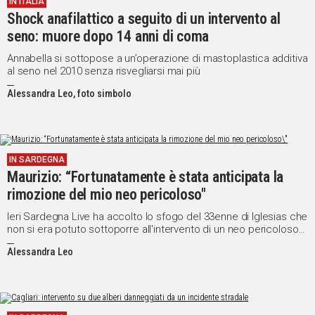
IN ITALIA
Shock anafilattico a seguito di un intervento al
Social
seno: muore dopo 14 anni di coma
Annabella si sottopose a un’operazione di mastoplastica additiva
al seno nel 2010 senza risvegliarsi mai più
Alessandra Leo, foto simbolo
IN SARDEGNA
Maurizio: “Fortunatamente è stata anticipata la
rimozione del mio neo pericoloso"
Ieri Sardegna Live ha accolto lo sfogo del 33enne di Iglesias che
non si era potuto sottoporre all'intervento di un neo pericoloso
causa febbre e l’operazione sarebbe slittata quindi a gennaio
Alessandra Leo
2025