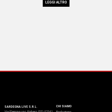
LEGGI ALTRO
CHI SIAMO
SARDEGNA LIVE S.R.L.
Via Fleming snc Alghero (SS) 07041
Redazione