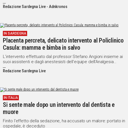
facciale dell'Irccs Ospedale Galeazzi-Sant'Ambrogio di Milano
Redazione Sardegna Live - Adnkronos
IN SARDEGNA
Placenta percreta, delicato intervento al Policlinico
Casula: mamma e bimba in salvo
L’intervento effettuato dal professor Stefano Angioni insieme ai
suoi assistenti e dagli anestesisti dell’equipe dell’Analgesia
Ostetrica e Ginecologica del Policlinico si è svolto senza alcuna
Redazione Sardegna Live
complicazione
IN ITALIA
Si sente male dopo un intervento dal dentista e
muore
Finito l'effetto della sedazione, ha accusato un malore: portato in
ospedale, è deceduto