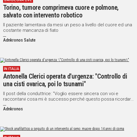
SARDEGNA LIVE
Torino, tumore comprimeva cuore e polmone,
IN
ITALIA
salvato con intervento robotico
NEL
Il paziente lamentava da mesi un peso a livello del cuore ed una
MONDO
costante mancanza di fiato
SPORT
Adnkronos Salute
EVENTI
STORIE
VIDEO
IN ITALIA
Antonella Clerici operata d'urgenza: "Controllo di
una cisti ovarica, poi lo tsunami"
Vai
Il post della conduttrice: "Voglio essere sincera con voi e
raccontarvi cosa mi è successo perché questo possa ricordare
a tutti l'importanza della prevenzione"
Adnkronos
UNISCITI
AL CANALE
WHATSAPP