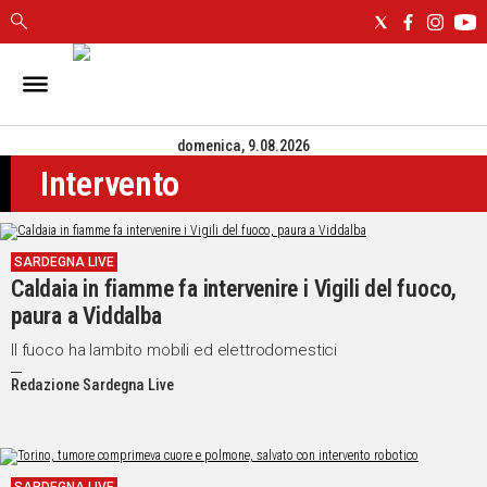
IN
SARDEGNA
domenica, 9.08.2026
CAGLIARI
Intervento
SASSARI
NUORO
ORISTANO
SARDEGNA LIVE
SULCIS
Caldaia in fiamme fa intervenire i Vigili del fuoco,
GALLURA
paura a Viddalba
OGLIASTRA
MEDIO
Il fuoco ha lambito mobili ed elettrodomestici
CAMPIDANO
Redazione Sardegna Live
ALTRE
NOTIZIE
POLITICA