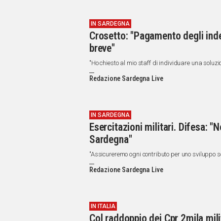
IN SARDEGNA
Crosetto: "Pagamento degli inden
breve"
"Ho chiesto al mio staff di individuare una soluz
Redazione Sardegna Live
IN SARDEGNA
Esercitazioni militari. Difesa: "N
Sardegna"
"Assicureremo ogni contributo per uno sviluppo so
Redazione Sardegna Live
IN ITALIA
Col raddoppio dei Cpr 2mila milit