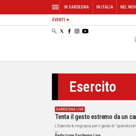
IN SARDEGNA
IN ITALIA
NEL MO
EVENTI
IN
SARDEGNA
CAGLIARI
SASSARI
NUORO
ORISTANO
SULCIS
GALLURA
Esercito
OGLIASTRA
MEDIO
CAMPIDANO
SARDEGNA LIVE
ALTRE
Tenta il gesto estremo da un can
NOTIZIE
L’Esercito lo ringrazia per il gesto di “grandissi
POLITICA
Redazione Sardegna Live