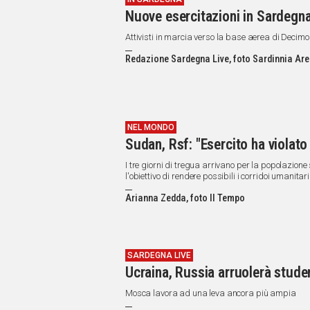
Nuove esercitazioni in Sardegna, 
Attivisti in marcia verso la base aerea di Deci
Redazione Sardegna Live, foto Sardinnia Are
NEL MONDO
Sudan, Rsf: "Esercito ha violato 
I tre giorni di tregua arrivano per la popolazio
l'obiettivo di rendere possibili i corridoi umanitari
Arianna Zedda, foto Il Tempo
SARDEGNA LIVE
Ucraina, Russia arruolerà studen
Mosca lavora ad una leva ancora più ampia