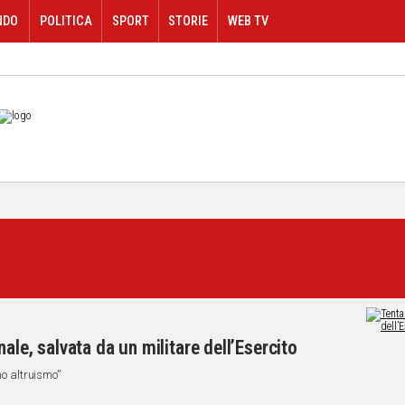
NDO
POLITICA
SPORT
STORIE
WEB TV
ale, salvata da un militare dell’Esercito
mo altruismo”