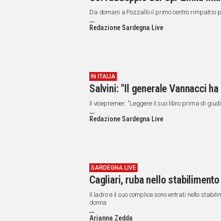
Da domani a Pozzallo il primo centro rimpatrio pe
Redazione Sardegna Live
IN ITALIA
Salvini: "Il generale Vannacci ha 
Il vicepremier: "Leggere il suo libro prima di giud
Redazione Sardegna Live
SARDEGNA LIVE
Cagliari, ruba nello stabilimento
Il ladro e il suo complice sono entrati nello stabil
donna
Arianna Zedda