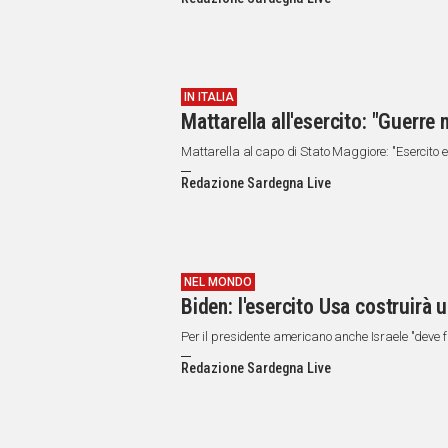
IN
ITALIA
NEL
MONDO
SPORT
IN ITALIA
Mattarella all'esercito: "Guerre
EVENTI
STORIE
Mattarella al capo di Stato Maggiore: "Esercito e
Redazione Sardegna Live
VIDEO
Vai
NEL MONDO
Biden: l'esercito Usa costruirà u
UNISCITI
Per il presidente americano anche Israele "deve f
AL CANALE
Redazione Sardegna Live
WHATSAPP
Social