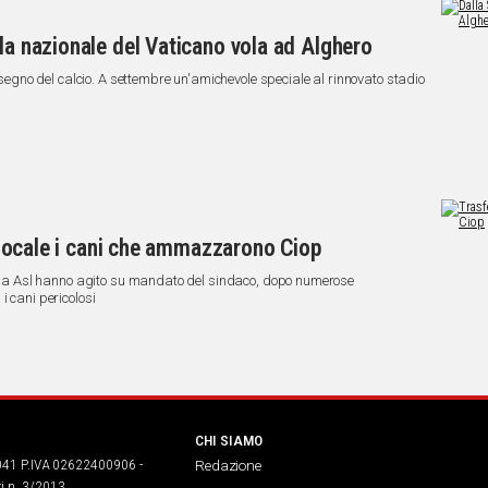
la nazionale del Vaticano vola ad Alghero
l segno del calcio. A settembre un'amichevole speciale al rinnovato stadio
ia locale i cani che ammazzarono Ciop
della Asl hanno agito su mandato del sindaco, dopo numerose
i cani pericolosi
CHI SIAMO
041 P.IVA 02622400906 -
Redazione
ri n. 3/2013