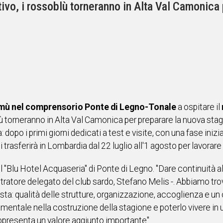
vo, i rossoblù torneranno in Alta Val Camonica 
mù nel comprensorio Ponte di Legno-Tonale
a ospitare il
 torneranno in Alta Val Camonica per preparare la nuova stag
dopo i primi giorni dedicati a test e visite, con una fase inizia
trasferirà in Lombardia dal 22 luglio all'1 agosto per lavorare i
l "Blu Hotel Acquaseria" di Ponte di Legno. "Dare continuità al
stratore delegato del club sardo, Stefano Melis -. Abbiamo t
vista: qualità delle strutture, organizzazione, accoglienza e u
ondamentale nella costruzione della stagione e poterlo vivere
rappresenta un valore aggiunto importante".