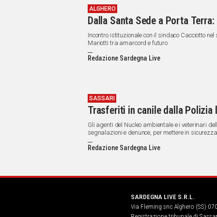
ALGHERO
Dalla Santa Sede a Porta Terra: 
Incontro istituzionale con il sindaco Cacciotto ne
Mariotti tra amarcord e futuro
Redazione Sardegna Live
SASSARI
Trasferiti in canile dalla Poliz
Gli agenti del Nucleo ambientale e i veterinari 
segnalazioni e denunce, per mettere in sicurezza 
Redazione Sardegna Live
SARDEGNA LIVE S.R.L.
Via Fleming snc Alghero (SS) 07
Registrazione tribunale di Sassa