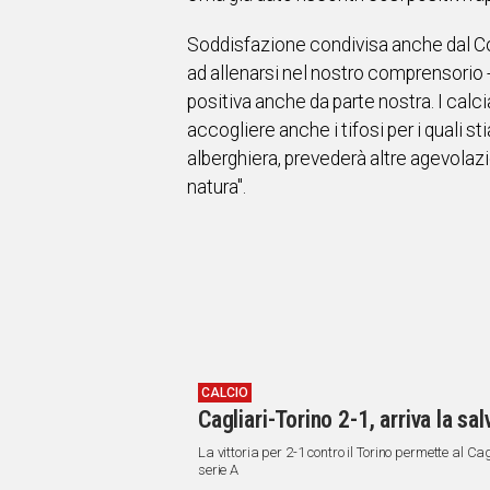
Soddisfazione condivisa anche dal Co
ad allenarsi nel nostro comprensorio 
positiva anche da parte nostra. I calci
accogliere anche i tifosi per i quali 
alberghiera, prevederà altre agevolaz
natura".
CALCIO
Cagliari-Torino 2-1, arriva la s
La vittoria per 2-1 contro il Torino permette al C
serie A