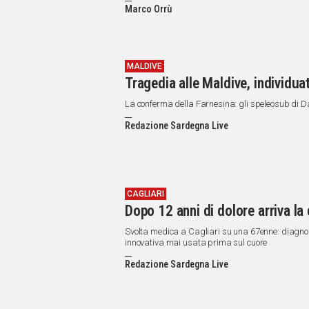
Marco Orrù
MALDIVE
Tragedia alle Maldive, individuati
La conferma della Farnesina: gli speleosub di Da
Redazione Sardegna Live
CAGLIARI
Dopo 12 anni di dolore arriva la 
Svolta medica a Cagliari su una 67enne: diagnos
innovativa mai usata prima sul cuore
Redazione Sardegna Live