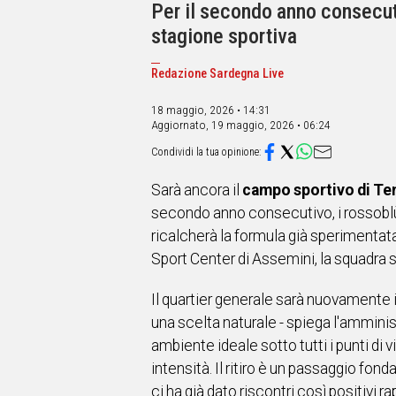
IN
Per il secondo anno consecuti
ITALIA
stagione sportiva
NEL
MONDO
Redazione Sardegna Live
SPORT
EVENTI
18 maggio, 2026 • 14:31
Aggiornato,
19 maggio, 2026 • 06:24
STORIE
VIDEO
Sarà ancora il
campo sportivo di Te
secondo anno consecutivo, i rossoblù
Vai
ricalcherà la formula già sperimentata: 
Sport Center di Assemini, la squadra si 
UNISCITI
Il quartier generale sarà nuovamente i
AL CANALE
una scelta naturale - spiega l'ammini
WHATSAPP
ambiente ideale sotto tutti i punti di 
intensità. Il ritiro è un passaggio f
ci ha già dato riscontri così positivi 
Social