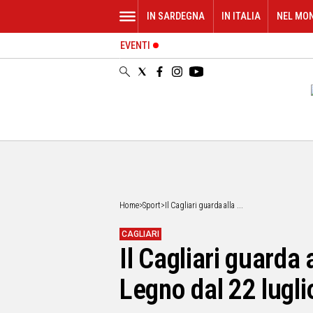
IN SARDEGNA
IN ITALIA
NEL MO
EVENTI
IN
SARDEGNA
CAGLIARI
SASSARI
NUORO
ORISTANO
SULCIS
GALLURA
OGLIASTRA
Home
>
Sport
>
Il Cagliari guarda alla ...
MEDIO
CAMPIDANO
CAGLIARI
Il Cagliari guarda 
ALTRE
NOTIZIE
Legno dal 22 lugli
POLITICA