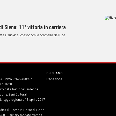
i Siena: 11° vittoria in carriera
uista il suo 4° successo con la contrada dell’Oca
CHI SIAMO
041 P.IVA 02622400906 -
Redazione
ri n. 3/2013
buto della Regione Sardegna
ione, Beni Culturali,
. legge regionale 13 aprile 2017
dia Srl – sede in Corso di Porta
968​– Servizio erogato tramite