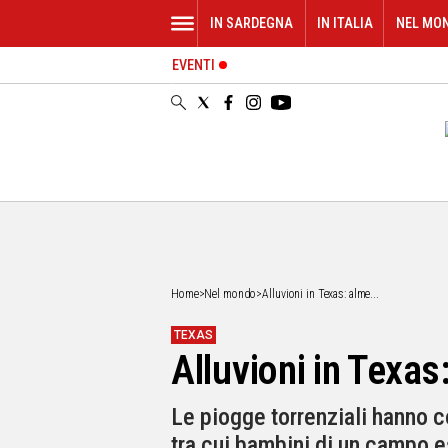
IN SARDEGNA
IN ITALIA
NEL MO
EVENTI
IN
SARDEGNA
CAGLIARI
SASSARI
NUORO
ORISTANO
SULCIS
GALLURA
OGLIASTRA
Home
>
Nel mondo
>
Alluvioni in Texas: alme...
MEDIO
CAMPIDANO
TEXAS
Alluvioni in Texas
ALTRE
NOTIZIE
Le piogge torrenziali hanno co
POLITICA
tra cui bambini di un campo e