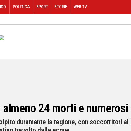
NDO
POLITICA
SPORT
STORIE
WEB TV
: almeno 24 morti e numerosi 
lpito duramente la regione, con soccorritori al l
stivo travolto dalle acque