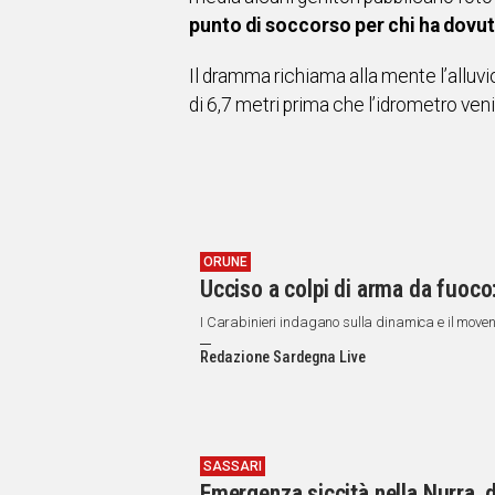
punto di soccorso per chi ha dovut
Il dramma richiama alla mente l’alluvi
di 6,7 metri prima che l’idrometro ve
ORUNE
Ucciso a colpi di arma da fuoco
I Carabinieri indagano sulla dinamica e il moven
Redazione Sardegna Live
SASSARI
Emergenza siccità nella Nurra, d