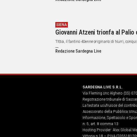
SIENA
Giovanni Atzeni trionfa al Palio d
Tittia, il fantino 40enne originario di Nurri, conq
Redazione Sardegna Live
SARDEGNA LIVE S.R.L.
Via Fleming snc Alghero (SS) 07
Registrazione tribunale di Sassa
La testata usufruisce del contri
Assessorato della Pubblica Istruz
Informazione, Spettacolo e Sport
n. 5, art. 8 comma 13
Hosting Provider: Atex Global Me
Vittoria n.18 – P.IVA IT05518120