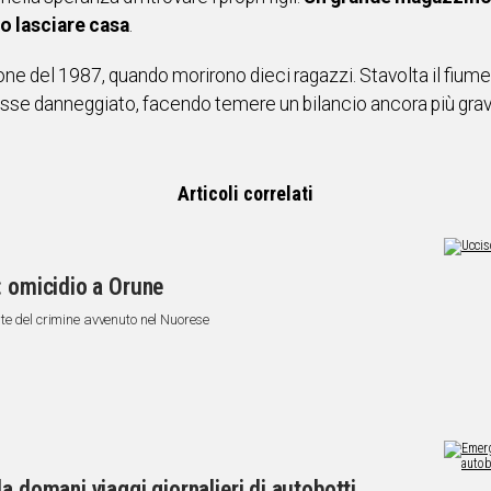
o lasciare casa
.
one del 1987, quando morirono dieci ragazzi. Stavolta il fiume
nisse danneggiato, facendo temere un bilancio ancora più grav
Articoli correlati
: omicidio a Orune
te del crimine avvenuto nel Nuorese
a domani viaggi giornalieri di autobotti