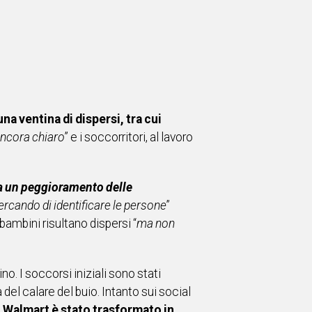
una ventina di dispersi, tra cui
ancora chiaro
” e i soccorritori, al lavoro
ia un peggioramento delle
rcando di identificare le persone
”
ambini risultano dispersi “
ma non
o. I soccorsi iniziali sono stati
 del calare del buio. Intanto sui social
Walmart è stato trasformato in