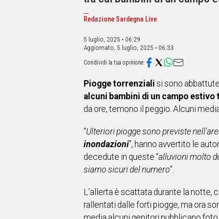
IN
ITALIA
Redazione Sardegna Live
NEL
MONDO
5 luglio, 2025 • 06:29
SPORT
Aggiornato,
5 luglio, 2025 • 06:33
EVENTI
STORIE
Piogge torrenziali
si sono abbattute 
VIDEO
alcuni bambini di un campo estivo 
da ore, temono il peggio. Alcuni media
Vai
“
Ulteriori piogge sono previste nell'a
inondazioni
”, hanno avvertito le autor
decedute in queste “
alluvioni molto d
UNISCITI
siamo sicuri del numero
”.
AL CANALE
WHATSAPP
L’allerta è scattata durante la notte, 
rallentati dalle forti piogge, ma ora s
media alcuni genitori pubblicano foto ne
Social