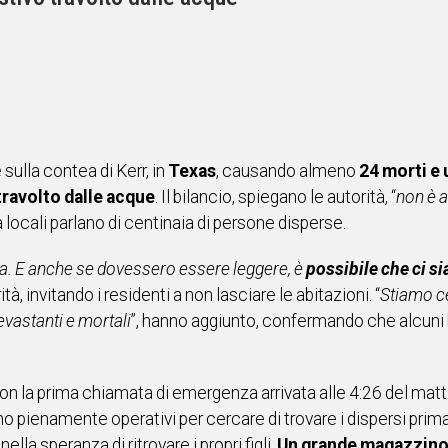
sulla contea di Kerr, in
Texas
, causando almeno
24 morti e 
travolto dalle acque
. Il bilancio, spiegano le autorità, “
non è 
 locali parlano di centinaia di persone disperse.
rea. E anche se dovessero essere leggere, è
possibile che ci s
ità, invitando i residenti a non lasciare le abitazioni. “
Stiamo ce
evastanti e mortali
”, hanno aggiunto, confermando che alcuni b
con la prima chiamata di emergenza arrivata alle 4:26 del mattin
ono pienamente operativi per cercare di trovare i dispersi prima
lla speranza di ritrovare i propri figli.
Un grande magazzino 