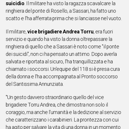
suicidio
. Il militare ha visto la ragazza scavalcare la
IN
ringhiera del ponte di Rosello, a Sassari, ha fatto uno
ITALIA
scatto e l'ha afferrata prima che si lanciasse nel vuoto.
NEL
MONDO
Il militare,
vice brigadiere Andrea Torru
, era fuori
SPORT
servizio e quando ha visto la donna oltrepassare la
EVENTI
ringhiera di quello che a Sassari è noto come "il ponte
STORIE
dei suicidi", non ci ha pensato un attimo. Dopo averla
salvata e riportata al sicuro, l'ha tranquillizzata e ha
VIDEO
chiamato i soccorsi. Un'equipe del 118 si è presa cura
della donna e l'ha accompagnata al Pronto soccorso
Vai
del Santissima Annunziata.
"Un gesto davvero straordinario quello del vice
UNISCITI
brigadiere Torru Andrea, che dimostra non solo il
coraggio, ma anche l'umanità e la dedizione al servizio
AL CANALE
che caratterizzano i carabinieri. La prontezza con cui
WHATSAPP
ha agito per salvare la vita di una donna in un momento