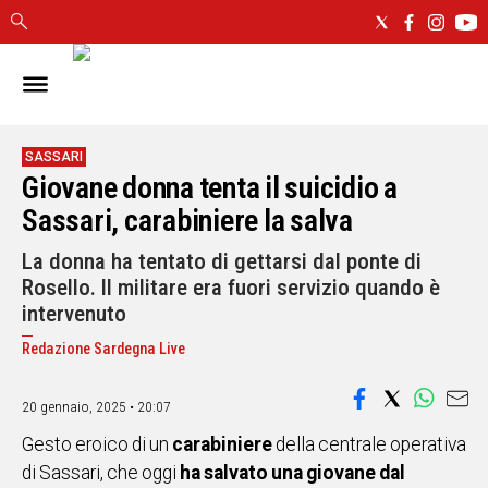
IN
SARDEGNA
CAGLIARI
SASSARI
Giovane donna tenta il suicidio a
SASSARI
NUORO
Sassari, carabiniere la salva
ORISTANO
La donna ha tentato di gettarsi dal ponte di
SULCIS
Rosello. Il militare era fuori servizio quando è
GALLURA
intervenuto
OGLIASTRA
Redazione Sardegna Live
MEDIO
CAMPIDANO
20 gennaio, 2025 • 20:07
ALTRE
Gesto eroico di un
carabiniere
della centrale operativa
NOTIZIE
di Sassari, che oggi
ha salvato una giovane dal
POLITICA