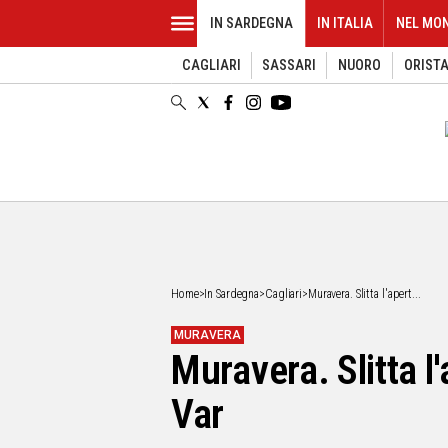
IN SARDEGNA
IN ITALIA
NEL MO
CAGLIARI
SASSARI
NUORO
ORIST
EVENTI
IN
SARDEGNA
CAGLIARI
SASSARI
NUORO
ORISTANO
SULCIS
GALLURA
OGLIASTRA
Home
>
In Sardegna
>
Cagliari
>
Muravera. Slitta l'apert...
MEDIO
CAMPIDANO
MURAVERA
Muravera. Slitta l'
ALTRE
NOTIZIE
Var
POLITICA