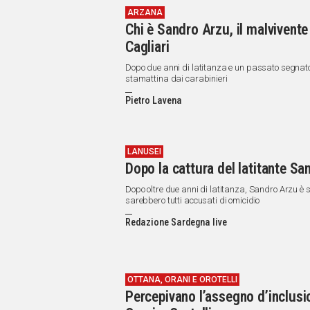
ARZANA
Chi è Sandro Arzu, il malvivente
Cagliari
Dopo due anni di latitanza e un passato segnato 
stamattina dai carabinieri
Pietro Lavena
LANUSEI
Dopo la cattura del latitante San
Dopo oltre due anni di latitanza, Sandro Arzu è s
sarebbero tutti accusati di omicidio
Redazione Sardegna live
OTTANA, ORANI E OROTELLI
Percepivano l’assegno d’inclusio