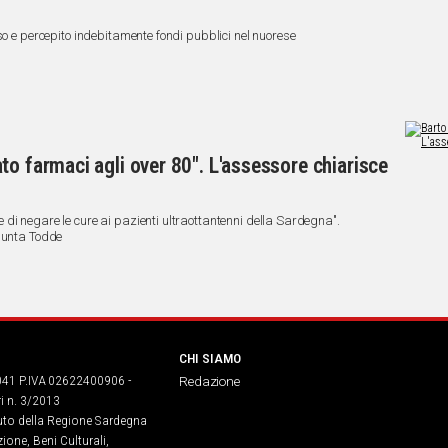
so e percepito indebitamente fondi pubblici nel nuorese
to farmaci agli over 80". L'assessore chiarisce
di negare le cure ai pazienti ultraottantenni della Sardegna".
Giunta Todde
CHI SIAMO
041 P.IVA 02622400906 -
Redazione
ri n. 3/2013
buto della Regione Sardegna
ione, Beni Culturali,