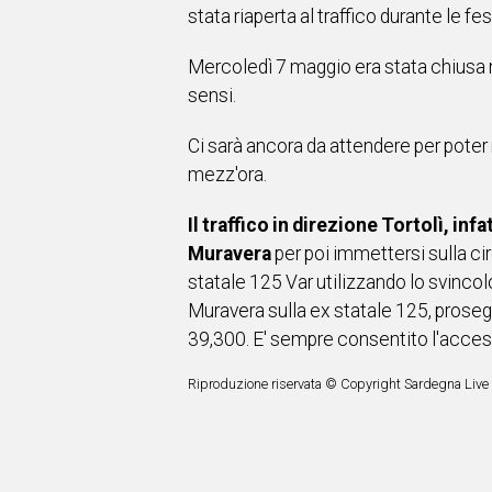
stata riaperta al traffico durante le fe
Mercoledì 7 maggio era stata chiusa nu
sensi.
Ci sarà ancora da attendere per poter r
mezz'ora.
Il traffico in direzione Tortolì, inf
Muravera
per poi immettersi sulla c
statale 125 Var utilizzando lo svincolo 
Muravera sulla ex statale 125, prosegui
39,300. E' sempre consentito l'access
Riproduzione riservata © Copyright Sardegna Live