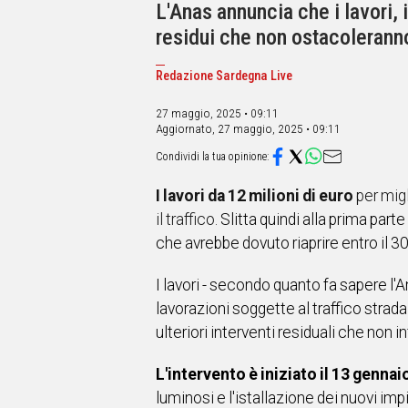
IN
L'Anas annuncia che i lavori, 
ITALIA
residui che non ostacoleranno 
NEL
MONDO
Redazione Sardegna Live
SPORT
EVENTI
27 maggio, 2025 • 09:11
Aggiornato,
27 maggio, 2025 • 09:11
STORIE
VIDEO
I lavori da 12 milioni di euro
per migl
il traffico.
Slitta quindi alla prima parte
Vai
che avrebbe dovuto riaprire entro il 3
I lavori - secondo quanto fa sapere l
UNISCITI
lavorazioni soggette al traffico stra
AL CANALE
ulteriori interventi residuali che non in
WHATSAPP
L'intervento è iniziato il 13 genna
luminosi e l'istallazione dei nuovi imp
Social