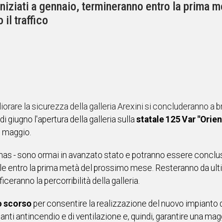
iniziati a gennaio, termineranno entro la prima m
il traffico
iorare la sicurezza della galleria Arexini si concluderanno a b
 di giugno l'apertura della galleria sulla
statale 125 Var "Orien
0 maggio.
'Anas - sono ormai in avanzato stato e potranno essere concl
dale entro la prima metà del prossimo mese. Resteranno da ulti
ficeranno la percorribilità della galleria.
io scorso
per consentire la realizzazione del nuovo impianto di
ianti antincendio e di ventilazione e, quindi, garantire una ma