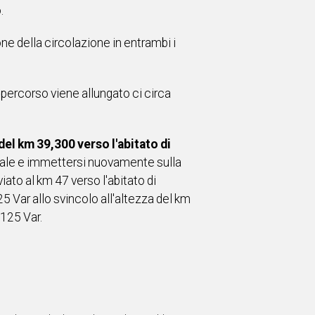
.
ne della circolazione in entrambi i
l percorso viene allungato ci circa
a del km 39,300 verso l'abitato di
munale e immettersi nuovamente sulla
viato al km 47 verso l'abitato di
25 Var allo svincolo all'altezza del km
 125 Var.