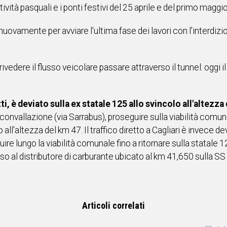
stività pasquali e i ponti festivi del 25 aprile e del primo maggio
ovamente per avviare l'ultima fase dei lavori con l'interdizio
ivedere il flusso veicolare passare attraverso il tunnel: oggi i
atti, è deviato sulla ex statale 125 allo svincolo all'altezz
irconvallazione (via Sarrabus), proseguire sulla viabilità co
all'altezza del km 47. Il traffico diretto a Cagliari è invece de
re lungo la viabilità comunale fino a ritornare sulla statale 1
o al distributore di carburante ubicato al km 41,650 sulla SS
Articoli correlati