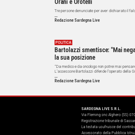
Orani e Orotelli
Tre persone denunciate per aver dichiarato il fal
Redazione Sardegna Live
POLITICA
Bartolazzi smentisce: "Mai nega
la sua posizione
“Da medico e da oncologo non potrei mai pensare 
L'assessore Bartolazzi difende l'operato della 
Redazione Sardegna Live
SARDEGNA LIVE S.R.L.
Via Fleming snc Alghero (SS) 07
Registrazione tribunale di Sassa
La testata usufruisce del contri
Assessorato della Pubblica Istruz