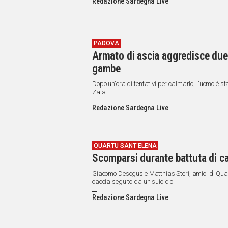
Redazione Sardegna Live
PADOVA
Armato di ascia aggredisce due p
gambe
Dopo un'ora di tentativi per calmarlo, l'uomo è st
Zaia
Redazione Sardegna Live
QUARTU SANT'ELENA
Scomparsi durante battuta di ca
Giacomo Desogus e Matthias Steri, amici di Quartu
caccia seguito da un suicidio
Redazione Sardegna Live