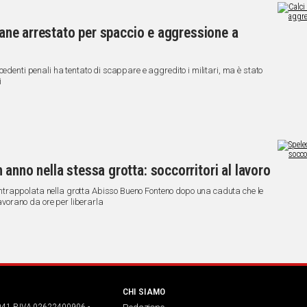
ovane arrestato per spaccio e aggressione a
cedenti penali ha tentato di scappare e aggredito i militari, ma è stato
i
anno nella stessa grotta: soccorritori al lavoro
trappolata nella grotta Abisso Bueno Fonteno dopo una caduta che le
lavorano da ore per liberarla
CHI SIAMO
041 P.IVA 02622400906 -