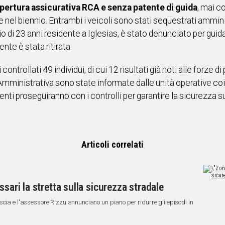
opertura assicurativa RCA e senza patente di guida
, mai c
ne nel biennio. Entrambi i veicoli sono stati sequestrati ammini
io di 23 anni residente a Iglesias, è stato denunciato per guid
ente è stata ritirata.
ntrollati 49 individui, di cui 12 risultati già noti alle forze di
Amministrativa sono state informate dalle unità operative coinv
i proseguiranno con i controlli per garantire la sicurezza sul
Articoli correlati
ssari la stretta sulla sicurezza stradale
scia e l'assessore Rizzu annunciano un piano per ridurre gli episodi in