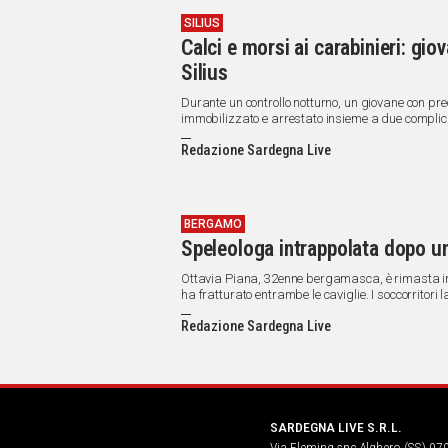
SILIUS
Calci e morsi ai carabinieri: gi
Silius
Durante un controllo notturno, un giovane con pre
immobilizzato e arrestato insieme a due complic
Redazione Sardegna Live
BERGAMO
Speleologa intrappolata dopo un 
Ottavia Piana, 32enne bergamasca, è rimasta in
ha fratturato entrambe le caviglie. I soccorritori 
Redazione Sardegna Live
SARDEGNA LIVE S.R.L.
Via Fleming snc Alghero (SS) 07