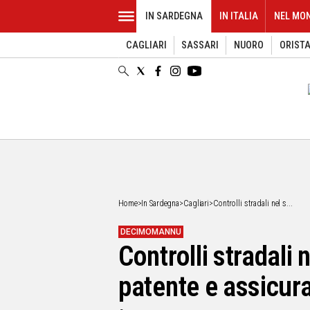
IN SARDEGNA
IN ITALIA
NEL MO
CAGLIARI
SASSARI
NUORO
ORIST
EVENTI
IN
SARDEGNA
CAGLIARI
SASSARI
NUORO
ORISTANO
SULCIS
GALLURA
OGLIASTRA
Home
>
In Sardegna
>
Cagliari
>
Controlli stradali nel s...
MEDIO
CAMPIDANO
DECIMOMANNU
Controlli stradali
ALTRE
NOTIZIE
patente e assicur
POLITICA