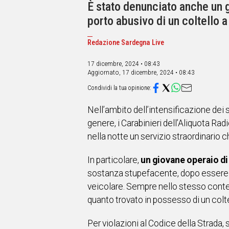
IN
È stato denunciato anche un 
ITALIA
porto abusivo di un coltello 
NEL
MONDO
Redazione Sardegna Live
SPORT
EVENTI
17 dicembre, 2024 • 08:43
Aggiornato,
17 dicembre, 2024 • 08:43
STORIE
VIDEO
Nell’ambito dell’intensificazione dei se
genere, i Carabinieri dell’Aliquota Ra
Vai
nella notte un servizio straordinario 
In particolare,
un giovane operaio di
UNISCITI
sostanza stupefacente, dopo essere s
AL CANALE
veicolare. Sempre nello stesso cont
WHATSAPP
quanto trovato in possesso di un colt
Per violazioni al Codice della Strada,
Social