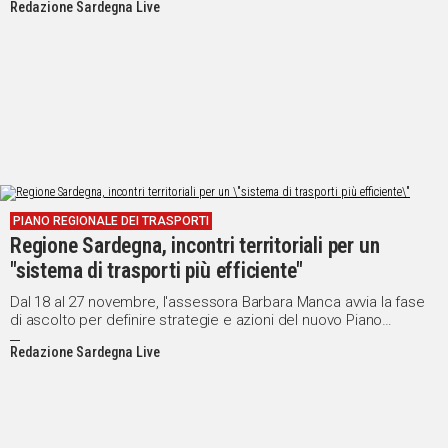
Redazione Sardegna Live
PIANO REGIONALE DEI TRASPORTI
Regione Sardegna, incontri territoriali per un
"sistema di trasporti più efficiente"
Dal 18 al 27 novembre, l'assessora Barbara Manca avvia la fase
di ascolto per definire strategie e azioni del nuovo Piano
Regionale dei Trasporti, coinvolgendo comunità locali e
Redazione Sardegna Live
associazioni