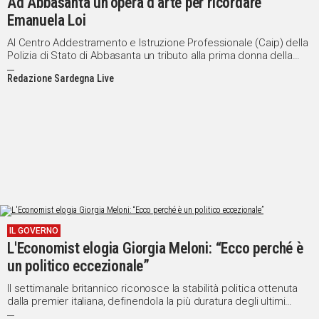
Ad Abbasanta un’opera d’arte per ricordare
Emanuela Loi
Al Centro Addestramento e Istruzione Professionale (Caip) della
Polizia di Stato di Abbasanta un tributo alla prima donna della
Polizia caduta in servizio nella strage di via D’Amelio
Redazione Sardegna Live
IL GOVERNO
L'Economist elogia Giorgia Meloni: “Ecco perché è
un politico eccezionale”
Il settimanale britannico riconosce la stabilità politica ottenuta
dalla premier italiana, definendola la più duratura degli ultimi
quindici anni