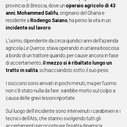
provincia di Brescia, dove un
operaio agricolo di 43
IN
anni
ITALIA
,
Mohammed Salifu
, originario del Ghana e
residente a
NEL
Rodengo Saiano
, ha perso la vita in un
MONDO
incidente sul lavoro
.
SPORT
L’uomo, dipendente da circa quindici anni dell’azienda
EVENTI
agricola
Le Querce
, stava operando in un’area boscosa
STORIE
a bordo di un trattore quando, per cause ancora in fase
di accertamento,
il mezzo si è ribaltato lungo un
VIDEO
tratto in salita
, schiacciandolo sotto il suo peso.
Vai
I soccorsi sono arrivati in pochi minuti, ma per l'uomo
non c’è stato nulla da fare: sarebbe morto sul colpo a
causa delle gravi lesioni riportate.
UNISCITI
Sul luogo dell’incidente sono intervenuti i carabinieri e i
AL CANALE
tecnici dell’Ats, che stanno svolgendo tutti gli
WHATSAPP
accertamenti per ricostruire l’esatta dinamica