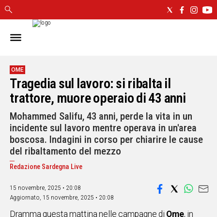
IN
SARDEGNA
CAGLIARI
OME
Tragedia sul lavoro: si ribalta il
SASSARI
NUORO
trattore, muore operaio di 43 anni
ORISTANO
Mohammed Salifu, 43 anni, perde la vita in un
SULCIS
incidente sul lavoro mentre operava in un'area
GALLURA
boscosa. Indagini in corso per chiarire le cause
OGLIASTRA
del ribaltamento del mezzo
MEDIO
CAMPIDANO
Redazione Sardegna Live
15 novembre, 2025 • 20:08
ALTRE
Aggiornato,
15 novembre, 2025 • 20:08
NOTIZIE
Dramma questa mattina nelle campagne di
Ome
, in
POLITICA