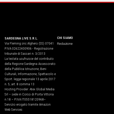
CHI SIAMO
SARDEGNA LIVE S.R.L.
Via Fleming snc Alghero (SS) 07041
Redazione
P.IVA 02622400906 - Registrazione
tribunale di Sassari n. 3/2013
La testata usufruisce del contributo
della Regione Sardegna Assessorato
della Pubblica Istruzione, Beni
Culturali, Informazione, Spettacolo e
Sport. legge regionale 13 aprile 2017
n. 5, art. 8 comma 13
Hosting Provider: Atex Global Media
Srl – sede in Corso di Porta Vittoria
n.18 – P.IVA IT05518120968​–
Servizio erogato tramite Amazon
Web Services