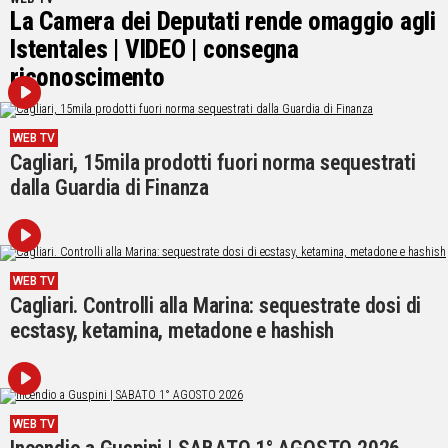
La Camera dei Deputati rende omaggio agli
IN
Istentales | VIDEO | consegna
ITALIA
NEL
riconoscimento
MONDO
SPORT
WEB TV
EVENTI
Cagliari, 15mila prodotti fuori norma sequestrati
STORIE
dalla Guardia di Finanza
VIDEO
WEB TV
Vai
Cagliari. Controlli alla Marina: sequestrate dosi di
ecstasy, ketamina, metadone e hashish
UNISCITI
AL CANALE
WHATSAPP
WEB TV