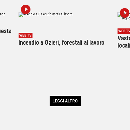
uesta
WEB T
WEB TV
Vasto
Incendio a Ozieri, forestali al lavoro
local
LEGGI ALTRO