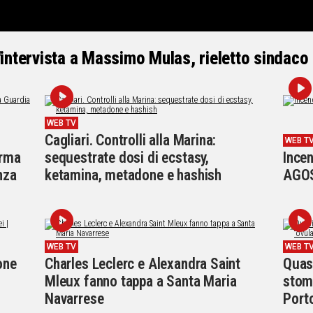
'intervista a Massimo Mulas, rieletto sindaco 
WEB TV
Cagliari. Controlli alla Marina:
WEB T
orma
sequestrate dosi di ecstasy,
Ince
nza
ketamina, metadone e hashish
AGO
WEB TV
WEB T
one
Charles Leclerc e Alexandra Saint
Quas
Mleux fanno tappa a Santa Maria
stoma
Navarrese
Port