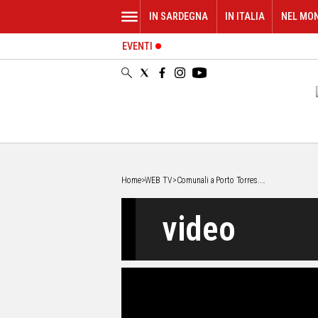
IN SARDEGNA
IN ITALIA
NEL MO
EVENTI
IN
SARDEGNA
CAGLIARI
SASSARI
NUORO
ORISTANO
SULCIS
GALLURA
Home
>
WEB TV
>
Comunali a Porto Torres....
OGLIASTRA
video
MEDIO
CAMPIDANO
ALTRE
NOTIZIE
POLITICA