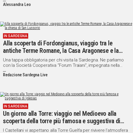
e gioia a tutti i bambini che ne hanno bisogno
Alessandra Leo
IN SARDEGNA
Alla scoperta di Fordongianus, viaggio tra le
antiche Terme Romane, la Casa Aragonese e la
chiesa di San Lussorio
Una tappa obbligatoria per chi visita la Sardegna. Ne parliamo
con la Società Cooperativa “Forum Traiani”, impegnata nella
gestione dei beni culturali di Fordongianus
Redazione Sardegna Live
IN SARDEGNA
Un giorno alla Torre: viaggio nel Medioevo alla
scoperta della torre più famosa e suggestiva di
Iglesias
I Castellani vi aspettano alla Torre Guelfa per rivivere l’atmosfera