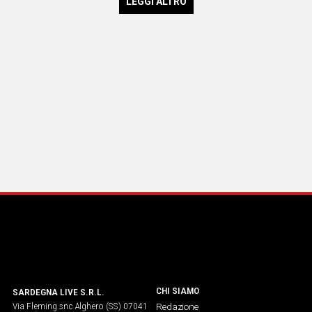
LEGGI ALTRO
CHI SIAMO
SARDEGNA LIVE S.R.L.
Via Fleming snc Alghero (SS) 07041
Redazione