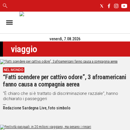
IN
SARDEGNA
venerdì, 7.08.2026
CAGLIARI
viaggio
SASSARI
NUORO
ORISTANO
NEL MONDO
SULCIS
“Fatti scendere per cattivo odore”, 3 afroamericani
GALLURA
fanno causa a compagnia aerea
OGLIASTRA
MEDIO
“È chiaro che si è trattato di discriminazione razziale”, hanno
dichiarato i passeggeri
CAMPIDANO
Redazione Sardegna Live, foto simbolo
ALTRE
NOTIZIE
POLITICA