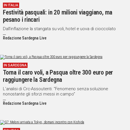
IN ITALIA
IN
Festività pasquali: in 20 milioni viaggiano, ma
ITALIA
pesano i rincari
NEL
MONDO
Dall'inflazione la stangata su voli, hotel e uova di cioccolato
SPORT
Redazione Sardegna Live
EVENTI
STORIE
VIDEO
IN SARDEGNA
Torna il caro voli, a Pasqua oltre 300 euro per
raggiungere la Sardegna
Vai
L’analisi di Crc-Assoutenti: “Fenomeno senza soluzione
nonostante gli sforzi messi in campo”
Redazione Sardegna Live
UNISCITI
AL CANALE
WHATSAPP