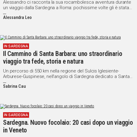
Alessandro ci racconta la sua rocambolesca avventura durante
un viaggio dalla Sardegna a Roma: pochissime volte gli è stata
chiesta la certificazione verde, come mai?
Alessandra Leo
IN SARDEGNA
Il Cammino di Santa Barbara: uno straordinario
viaggio tra fede, storia e natura
Un percorso di 550 km nella regione del Sulcis Iglesiente-
Arburese-Guspinese, nell’angolo di Sardegna dedicato a Santa
Barbara, la patrona dei minatori. La videointervista del Presidente
Sabrina Cau
della Fondazione Giampiero Pinna
IN SARDEGNA
Sardegna. Nuovo focolaio: 20 casi dopo un viaggio
in Veneto