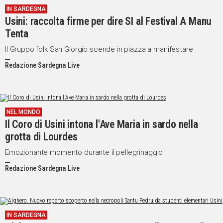
IN SARDEGNA
IN
Usini: raccolta firme per dire SI al Festival A Manu
ITALIA
Tenta
NEL
MONDO
Il Gruppo folk San Giorgio scende in piazza a manifestare
SPORT
Redazione Sardegna Live
EVENTI
STORIE
VIDEO
NEL MONDO
Il Coro di Usini intona l'Ave Maria in sardo nella
grotta di Lourdes
Vai
Emozionante momento durante il pellegrinaggio
Redazione Sardegna Live
UNISCITI
AL CANALE
WHATSAPP
IN SARDEGNA