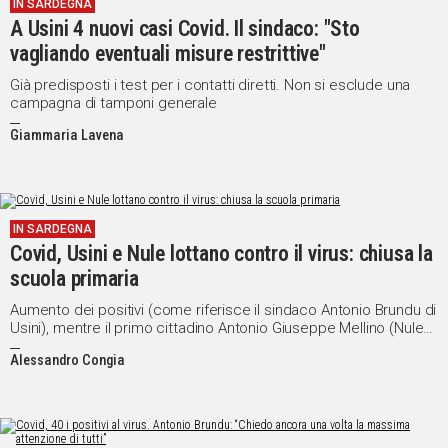
IN SARDEGNA
A Usini 4 nuovi casi Covid. Il sindaco: "Sto
vagliando eventuali misure restrittive"
Già predisposti i test per i contatti diretti. Non si esclude una
campagna di tamponi generale
Giammaria Lavena
IN SARDEGNA
Covid, Usini e Nule lottano contro il virus: chiusa la
scuola primaria
Aumento dei positivi (come riferisce il sindaco Antonio Brundu di
Usini), mentre il primo cittadino Antonio Giuseppe Mellino (Nule),
dispone l’ordinanza di sospensione della didattica in presenza
Alessandro Congia
fino al 17 gennaio