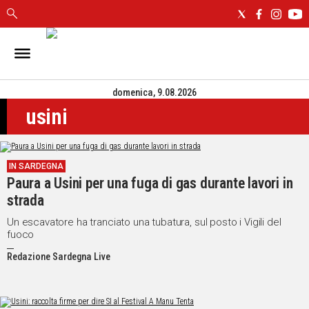
IN
SARDEGNA
domenica, 9.08.2026
CAGLIARI
usini
SASSARI
NUORO
ORISTANO
IN SARDEGNA
SULCIS
Paura a Usini per una fuga di gas durante lavori in
GALLURA
strada
OGLIASTRA
MEDIO
Un escavatore ha tranciato una tubatura, sul posto i Vigili del
fuoco
CAMPIDANO
Redazione Sardegna Live
ALTRE
NOTIZIE
POLITICA