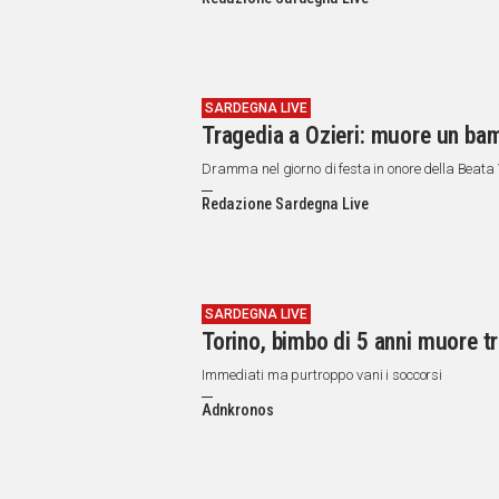
IN
ITALIA
NEL
MONDO
SPORT
SARDEGNA LIVE
Tragedia a Ozieri: muore un bamb
EVENTI
STORIE
Dramma nel giorno di festa in onore della Beata 
Redazione Sardegna Live
VIDEO
Vai
SARDEGNA LIVE
Torino, bimbo di 5 anni muore tr
UNISCITI
Immediati ma purtroppo vani i soccorsi
AL CANALE
Adnkronos
WHATSAPP
Social