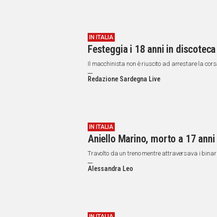
IN ITALIA
Festeggia i 18 anni in discoteca
Il macchinista non è riuscito ad arrestare la corsa
Redazione Sardegna Live
IN ITALIA
Aniello Marino, morto a 17 anni
Travolto da un treno mentre attraversava i binar
Alessandra Leo
IN ITALIA