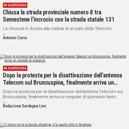
IN SARDEGNA
IN
Chiusa la strada provinciale numero 8 tra
ITALIA
Semestene l’incrocio con la strada statale 131
NEL
MONDO
La chiusura è dovuta alla caduta di un palo della Telecom
SPORT
Antonio Caria
EVENTI
STORIE
VIDEO
IN SARDEGNA
Dopo la protesta per la disattivazione dell'antenna
Telecom sul Bruncuspina, finalmente arriva un
Vai
segnale di speranza
Dopo la protesta per la disattivazione dell'antenna Telecom sul
Bruncuspina, finalmente arriva un segnale di speranza tanto
atteso.
UNISCITI
Redazione Sardegna Live
AL CANALE
WHATSAPP