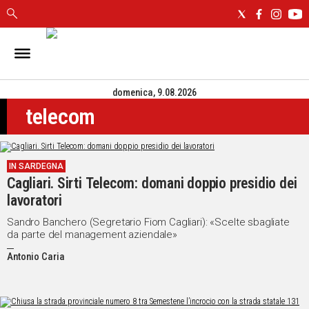
IN
SARDEGNA
domenica, 9.08.2026
CAGLIARI
telecom
SASSARI
NUORO
ORISTANO
IN SARDEGNA
SULCIS
Cagliari. Sirti Telecom: domani doppio presidio dei
GALLURA
lavoratori
OGLIASTRA
MEDIO
Sandro Banchero (Segretario Fiom Cagliari): «Scelte sbagliate
da parte del management aziendale»
CAMPIDANO
Antonio Caria
ALTRE
NOTIZIE
POLITICA