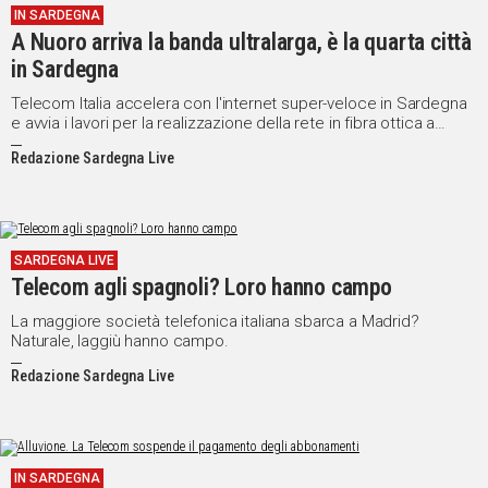
IN SARDEGNA
A Nuoro arriva la banda ultralarga, è la quarta città
Social
in Sardegna
Telecom Italia accelera con l'internet super-veloce in Sardegna
e avvia i lavori per la realizzazione della rete in fibra ottica a
Nuoro con l'obiettivo di rende disponibili servizi innovativi a
Redazione Sardegna Live
cittadini e imprese.
SARDEGNA LIVE
Telecom agli spagnoli? Loro hanno campo
La maggiore società telefonica italiana sbarca a Madrid?
Naturale, laggiù hanno campo.
Redazione Sardegna Live
IN SARDEGNA