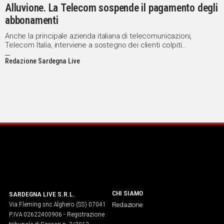
Alluvione. La Telecom sospende il pagamento degli
abbonamenti
Anche la principale azienda italiana di telecomunicazioni,
Telecom Italia, interviene a sostegno dei clienti colpiti
dall'alluvione in Sardegna.
Redazione Sardegna Live
CHI SIAMO
SARDEGNA LIVE S.R.L.
Via Fleming snc Alghero (SS) 07041
Redazione
P.IVA 02622400906 - Registrazione