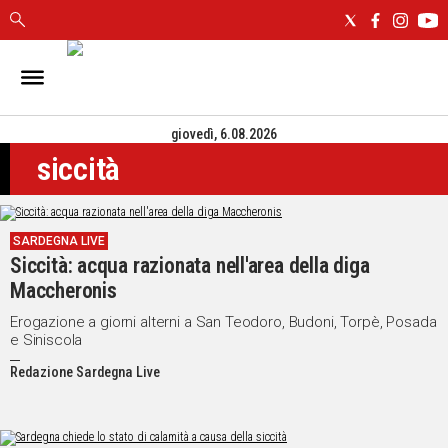
IN
SARDEGNA
giovedì, 6.08.2026
CAGLIARI
siccità
SASSARI
NUORO
ORISTANO
SARDEGNA LIVE
SULCIS
Siccità: acqua razionata nell'area della diga
GALLURA
Maccheronis
OGLIASTRA
MEDIO
Erogazione a giorni alterni a San Teodoro, Budoni, Torpè, Posada
e Siniscola
CAMPIDANO
Redazione Sardegna Live
ALTRE
NOTIZIE
POLITICA