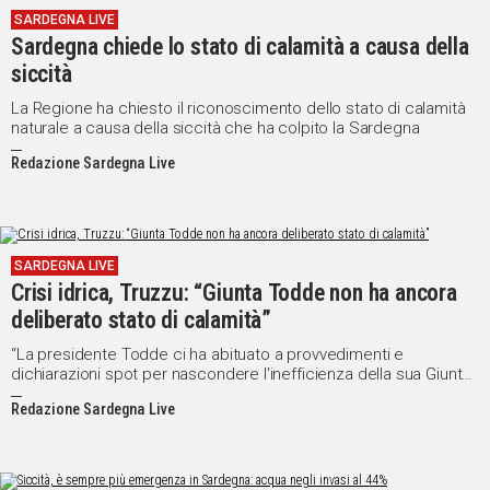
SARDEGNA LIVE
IN
Sardegna chiede lo stato di calamità a causa della
ITALIA
siccità
NEL
MONDO
La Regione ha chiesto il riconoscimento dello stato di calamità
naturale a causa della siccità che ha colpito la Sardegna
SPORT
EVENTI
Redazione Sardegna Live
STORIE
VIDEO
SARDEGNA LIVE
Crisi idrica, Truzzu: “Giunta Todde non ha ancora
Vai
deliberato stato di calamità”
“La presidente Todde ci ha abituato a provvedimenti e
dichiarazioni spot per nascondere l'inefficienza della sua Giunta”
UNISCITI
attacca il capogruppo di FdI
Redazione Sardegna Live
AL CANALE
WHATSAPP