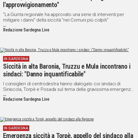
l'approvvigionamento"
"La Giunta regionale ha approvato una serie di interventi per
mitigare i danni" della siccità "nei Comuni più colpiti"
Redazione Sardegna Live
IN SARDEGNA
Siccità in alta Baronia, Truzzu e Mula incontrano i
sindaci: "Danno inquantificabile"
I consiglieri di centrodestra hanno dialogato coi sindaci di
Siniscola, Torpè e Posada sul tema della gravissima emergenza
idrica: "Si arriverà a dover razionare completamente l'acqua
Redazione Sardegna Live
anche nelle abitazioni civili"
IN SARDEGNA
Emergenza siccità a Torpè, appello del sindaco alla