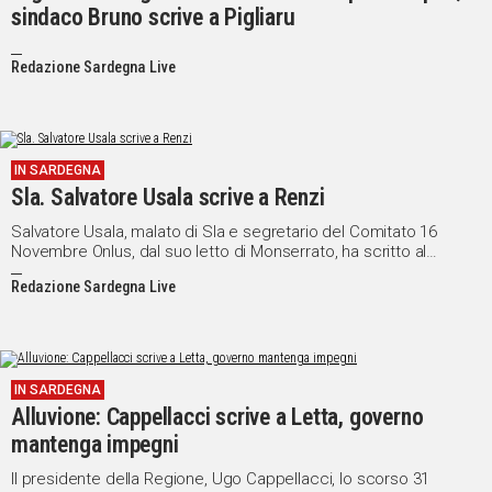
sindaco Bruno scrive a Pigliaru
Redazione Sardegna Live
IN SARDEGNA
Sla. Salvatore Usala scrive a Renzi
Salvatore Usala, malato di Sla e segretario del Comitato 16
Novembre Onlus, dal suo letto di Monserrato, ha scritto al
presidente del Consiglio, Matteo Renzi, e ai ministri del suo
Redazione Sardegna Live
esecutivo, per ricordare che "nella crisi non c'è ricetta più
sbagliata che tagliare le risorse destinate al welfare, dalla sanità
all'assistenza sociale.
IN SARDEGNA
Alluvione: Cappellacci scrive a Letta, governo
mantenga impegni
Il presidente della Regione, Ugo Cappellacci, lo scorso 31