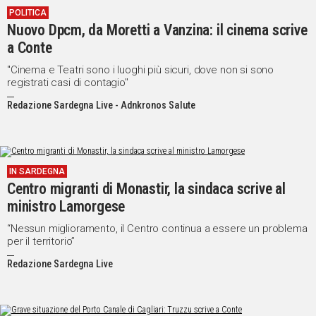
POLITICA
IN
Nuovo Dpcm, da Moretti a Vanzina: il cinema scrive
ITALIA
a Conte
NEL
MONDO
"Cinema e Teatri sono i luoghi più sicuri, dove non si sono
registrati casi di contagio"
SPORT
EVENTI
Redazione Sardegna Live - Adnkronos Salute
STORIE
VIDEO
IN SARDEGNA
Centro migranti di Monastir, la sindaca scrive al
Vai
ministro Lamorgese
“Nessun miglioramento, il Centro continua a essere un problema
per il territorio”
UNISCITI
Redazione Sardegna Live
AL CANALE
WHATSAPP