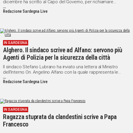
dicembre ha scritto al Capo del Governo, per richiamare
l'Esecutivo nazionale al rispetto degli impegni assunti
Redazione Sardegna Live
all'indomani dell'alluvione che ha devastato alcune aree
dell'Isola.
IN SARDEGNA
Alghero. Il sindaco scrive ad Alfano: servono più
Agenti di Polizia per la sicurezza della città
Il sindaco Stefano Lubrano ha inviato una lettera al Ministro
dell'Interno On. Angelino Alfano con la quale rappresenta le
criticità che caratterizzano la dotazione organica del
Redazione Sardegna Live
Commissariato di Pubblica Sicurezza di Alghero.
IN SARDEGNA
Ragazza stuprata da clandestini scrive a Papa
Francesco