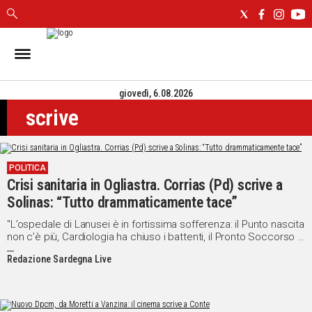
IN
SARDEGNA
giovedì, 6.08.2026
CAGLIARI
scrive
SASSARI
NUORO
ORISTANO
POLITICA
SULCIS
Crisi sanitaria in Ogliastra. Corrias (Pd) scrive a
GALLURA
Solinas: “Tutto drammaticamente tace”
OGLIASTRA
MEDIO
"L’ospedale di Lanusei è in fortissima sofferenza: il Punto nascita
non c’è più, Cardiologia ha chiuso i battenti, il Pronto Soccorso è
CAMPIDANO
l’anticamera del nulla"
Redazione Sardegna Live
ALTRE
NOTIZIE
POLITICA