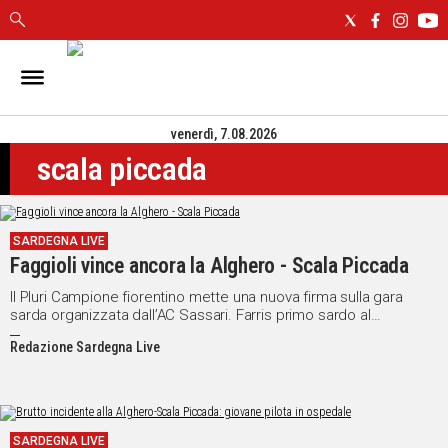
IN
SARDEGNA
venerdì, 7.08.2026
CAGLIARI
scala piccada
SASSARI
NUORO
ORISTANO
SARDEGNA LIVE
SULCIS
Faggioli vince ancora la Alghero - Scala Piccada
GALLURA
OGLIASTRA
Il Pluri Campione fiorentino mette una nuova firma sulla gara
sarda organizzata dall’AC Sassari. Farris primo sardo al
MEDIO
traguardo
CAMPIDANO
Redazione Sardegna Live
ALTRE
NOTIZIE
SARDEGNA LIVE
POLITICA