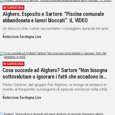
IN
IN SARDEGNA
ITALIA
Alghero. Esposito e Sartore: “Piscina comunale
NEL
abbandonata e lavori bloccati”. IL VIDEO
MONDO
Un blocco che, come raccontano i consiglieri, dura da tre anni
SPORT
Redazione Sardegna Live
EVENTI
STORIE
VIDEO
IN SARDEGNA
Cosa succede ad Alghero? Sartore “Non bisogna
Vai
sottovalutare o ignorare i fatti che accadono in
città”
Pietro Sartore, del gruppo Per Alghero, si rivolge al sindaco in
merito al frequente susseguirsi di episodi criminosi nella città
UNISCITI
catalana
Redazione Sardegna Live
AL CANALE
WHATSAPP