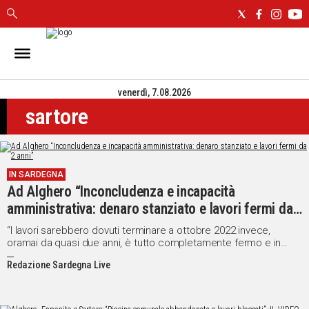
IN
SARDEGNA
venerdì, 7.08.2026
CAGLIARI
sartore
SASSARI
NUORO
ORISTANO
SULCIS
IN SARDEGNA
GALLURA
Ad Alghero “Inconcludenza e incapacità
OGLIASTRA
amministrativa: denaro stanziato e lavori fermi da
MEDIO
2 anni”
“I lavori sarebbero dovuti terminare a ottobre 2022 invece,
CAMPIDANO
oramai da quasi due anni, è tutto completamente fermo e in
abbandono.”
Redazione Sardegna Live
ALTRE
NOTIZIE
POLITICA