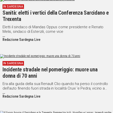
IN SARDEGNA
Social
Sanità: eletti i vertici della Conferenza Sarcidano e
Trexenta
Eletti il sindaco di Mandas Oppus come presidente e Renato
Melis, sindaco di Esterzili, come vice
Redazione Sardegna Live
IN SARDEGNA
Incidente stradale nel pomeriggio: muore una
donna di 70 anni
Era alla guida della sua Renault Clio quando ha perso il controllo
dell'auto finendo fuori strada in località Cruxi 'e Pedra, vicino a
Gergei. Maria Addari, 70enne del posto, è morta sul colpo e a
Redazione Sardegna Live
nulla è valso l'intervento dell'equipe della medicalizzata del
distretto del Sarcidano.