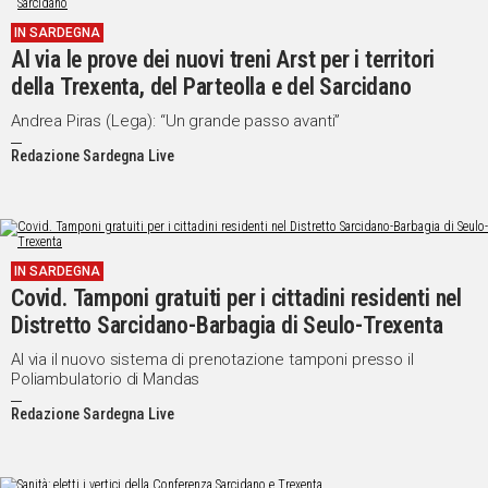
IN
IN SARDEGNA
ITALIA
Al via le prove dei nuovi treni Arst per i territori
NEL
della Trexenta, del Parteolla e del Sarcidano
MONDO
Andrea Piras (Lega): “Un grande passo avanti”
SPORT
Redazione Sardegna Live
EVENTI
STORIE
VIDEO
IN SARDEGNA
Covid. Tamponi gratuiti per i cittadini residenti nel
Vai
Distretto Sarcidano-Barbagia di Seulo-Trexenta
Al via il nuovo sistema di prenotazione tamponi presso il
Poliambulatorio di Mandas
UNISCITI
Redazione Sardegna Live
AL CANALE
WHATSAPP