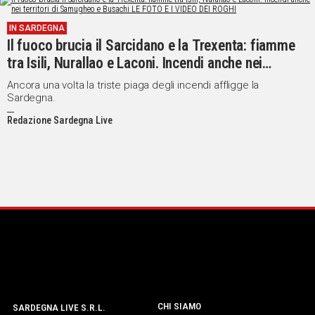
IN SARDEGNA
Il fuoco brucia il Sarcidano e la Trexenta: fiamme
tra Isili, Nurallao e Laconi. Incendi anche nei
territori di Samugheo e Busachi LE FOTO E I VIDEO
Ancora una volta la triste piaga degli incendi affligge la
DEI ROGHI
Sardegna.
Redazione Sardegna Live
CHI SIAMO
SARDEGNA LIVE S.R.L.