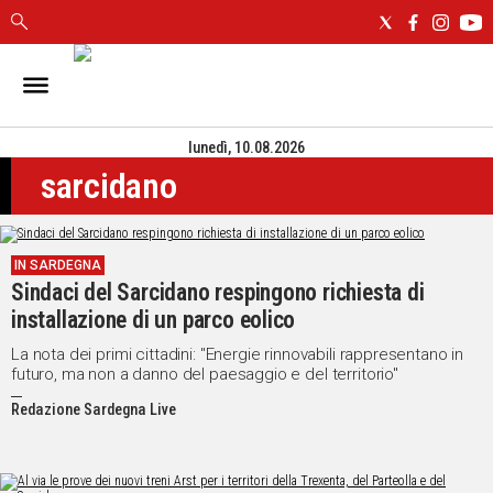
IN
SARDEGNA
lunedì, 10.08.2026
CAGLIARI
sarcidano
SASSARI
NUORO
ORISTANO
IN SARDEGNA
SULCIS
Sindaci del Sarcidano respingono richiesta di
GALLURA
installazione di un parco eolico
OGLIASTRA
MEDIO
La nota dei primi cittadini: "Energie rinnovabili rappresentano in
futuro, ma non a danno del paesaggio e del territorio"
CAMPIDANO
Redazione Sardegna Live
ALTRE
NOTIZIE
POLITICA