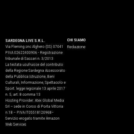
CHI SIAMO
SARDEGNA LIVE S.R.L.
Via Fleming snc Alghero (SS) 07041
Redazione
P.IVA 02622400906 - Registrazione
tribunale di Sassari n. 3/2013
La testata usufruisce del contributo
della Regione Sardegna Assessorato
della Pubblica Istruzione, Beni
Culturali, Informazione, Spettacolo e
Sport. legge regionale 13 aprile 2017
n. 5, art. 8 comma 13
Hosting Provider: Atex Global Media
Srl – sede in Corso di Porta Vittoria
n.18 – P.IVA IT05518120968​–
Servizio erogato tramite Amazon
Web Services