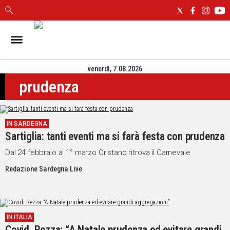
IN
SARDEGNA
venerdì, 7.08.2026
CAGLIARI
prudenza
SASSARI
NUORO
ORISTANO
IN SARDEGNA
SULCIS
Sartiglia: tanti eventi ma si farà festa con prudenza
GALLURA
OGLIASTRA
Dal 24 febbraio al 1° marzo Oristano ritrova il Carnevale
MEDIO
Redazione Sardegna Live
CAMPIDANO
ALTRE
NOTIZIE
IN ITALIA
Covid, Rezza: “A Natale prudenza ed evitare grandi
POLITICA