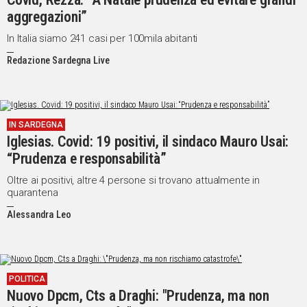
aggregazioni”
IN
ITALIA
In Italia siamo 241 casi per 100mila abitanti
NEL
Redazione Sardegna Live
MONDO
SPORT
EVENTI
STORIE
IN SARDEGNA
Iglesias. Covid: 19 positivi, il sindaco Mauro Usai:
VIDEO
“Prudenza e responsabilità”
Oltre ai positivi, altre 4 persone si trovano attualmente in
quarantena
Vai
Alessandra Leo
UNISCITI
AL CANALE
POLITICA
WHATSAPP
Nuovo Dpcm, Cts a Draghi: "Prudenza, ma non