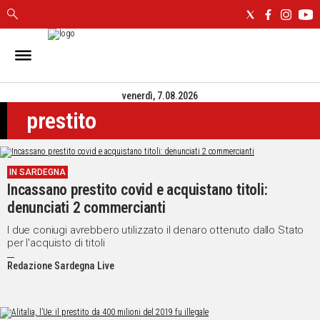
IN
SARDEGNA
venerdì, 7.08.2026
CAGLIARI
prestito
SASSARI
NUORO
ORISTANO
IN SARDEGNA
SULCIS
Incassano prestito covid e acquistano titoli:
GALLURA
denunciati 2 commercianti
OGLIASTRA
MEDIO
I due coniugi avrebbero utilizzato il denaro ottenuto dallo Stato
per l'acquisto di titoli
CAMPIDANO
Redazione Sardegna Live
ALTRE
NOTIZIE
POLITICA