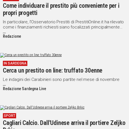
Come individuare il prestito più conveniente per i
Social
propri progetti
In particolare, l'Osservatorio Prestiti di PrestitiOnline.it ha rilevato
come i finanziamenti richiesti siano focalizzati principalmente
sull'acquisto di macchine usate
Redazione
IN SARDEGNA
Cerca un prestito on line: truffato 30enne
Le indagini dei Carabinieri sono partite nel mese di novembre
Redazione Sardegna Live
SPORT
Cagliari Calcio. Dall'Udinese arriva il portiere Zeljko