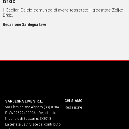
Brkic
Il Cagliari Calcio comunica di avere tesserato il giocatore Zeljko
Brkic.
Redazione Sardegna Live
CHI SIAMO
SARDEGNA LIVE S.R.L.
Via Fleming snc Alghero (SS) 07041
Redazione
P.IVA 02622400906 - Registrazione
tribunale di Sassari n. 3/2013
La testata usufruisce del contributo