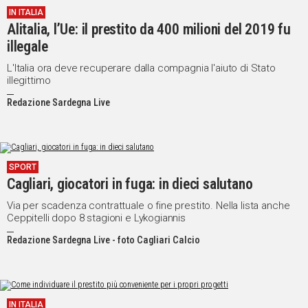
IN ITALIA
IN
Alitalia, l’Ue: il prestito da 400 milioni del 2019 fu
ITALIA
illegale
NEL
MONDO
L'Italia ora deve recuperare dalla compagnia l'aiuto di Stato
illegittimo
SPORT
EVENTI
Redazione Sardegna Live
STORIE
VIDEO
SPORT
Cagliari, giocatori in fuga: in dieci salutano
Vai
Via per scadenza contrattuale o fine prestito. Nella lista anche
Ceppitelli dopo 8 stagioni e Lykogiannis
Redazione Sardegna Live - foto Cagliari Calcio
UNISCITI
AL CANALE
WHATSAPP
IN ITALIA