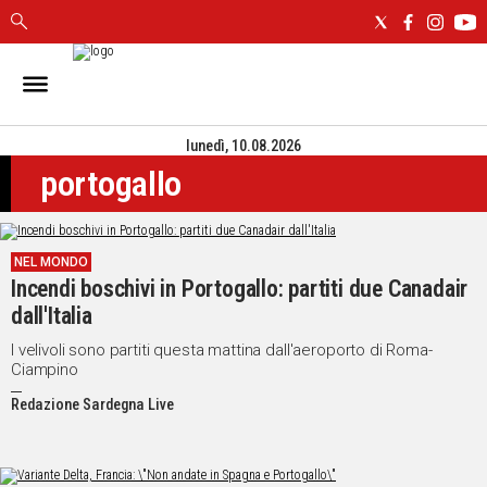
IN
SARDEGNA
lunedì, 10.08.2026
CAGLIARI
portogallo
SASSARI
NUORO
ORISTANO
NEL MONDO
SULCIS
Incendi boschivi in Portogallo: partiti due Canadair
GALLURA
dall'Italia
OGLIASTRA
MEDIO
I velivoli sono partiti questa mattina dall'aeroporto di Roma-
Ciampino
CAMPIDANO
Redazione Sardegna Live
ALTRE
NOTIZIE
POLITICA