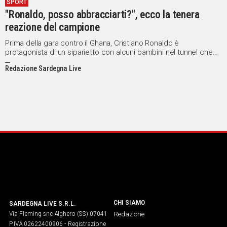
SPORT
"Ronaldo, posso abbracciarti?", ecco la tenera
reazione del campione
Prima della gara contro il Ghana, Cristiano Ronaldo è
protagonista di un siparietto con alcuni bambini nel tunnel che
conduce al terreno di gioco. Uno di loro gli chiede
Redazione Sardegna Live
espressamente di abbracciarlo, seguito a ruota dagli altri. E il
portoghese non si nega.
CHI SIAMO
SARDEGNA LIVE S.R.L.
Via Fleming snc Alghero (SS) 07041
Redazione
P.IVA 02622400906 - Registrazione