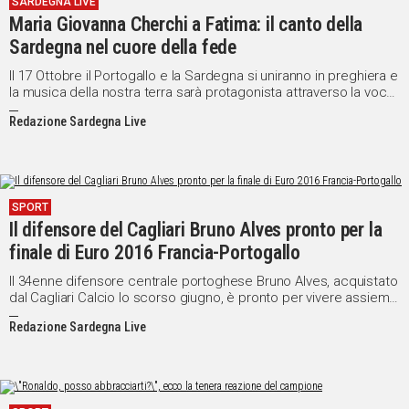
SARDEGNA LIVE
Maria Giovanna Cherchi a Fatima: il canto della
Sardegna nel cuore della fede
Il 17 Ottobre il Portogallo e la Sardegna si uniranno in preghiera e
la musica della nostra terra sarà protagonista attraverso la voce
della cantante Maria Giovanna Cherchi.
Redazione Sardegna Live
SPORT
Il difensore del Cagliari Bruno Alves pronto per la
finale di Euro 2016 Francia-Portogallo
Il 34enne difensore centrale portoghese Bruno Alves, acquistato
dal Cagliari Calcio lo scorso giugno, è pronto per vivere assieme
ai suoi compagni di Nazionale la finalissima di Euro 2016 tra
Redazione Sardegna Live
Francia e Portogallo.