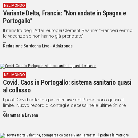
NEL MONDO
IN
Variante Delta, Francia: "Non andate in Spagna e
ITALIA
Portogallo"
NEL
MONDO
Il ministro degli Affari europei Clement Beaune: "Francesi evitino
le vacanze se non hanno già prenotato"
SPORT
EVENTI
Redazione Sardegna Live - Adnkronos
STORIE
VIDEO
NEL MONDO
Covid. Caos in Portogallo: sistema sanitario quasi
Vai
al collasso
I posti Covid nelle terapie intensive del Paese sono quasi al
limite. Nuovo record di contagi e decessi nelle ultime 24 ore
UNISCITI
Giammaria Lavena
AL CANALE
WHATSAPP