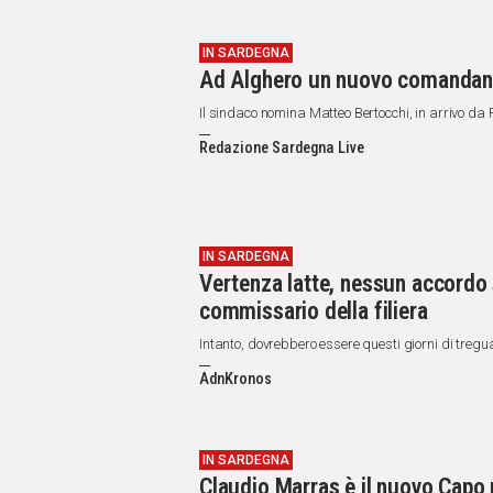
IN SARDEGNA
Ad Alghero un nuovo comandante
Il sindaco nomina Matteo Bertocchi, in arrivo da 
Redazione Sardegna Live
IN SARDEGNA
Vertenza latte, nessun accordo 
commissario della filiera
Intanto, dovrebbero essere questi giorni di tregua
AdnKronos
IN SARDEGNA
Claudio Marras è il nuovo Capo p