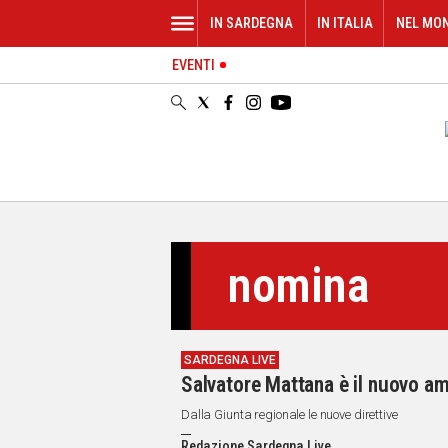
IN SARDEGNA
IN ITALIA
NEL MO
EVENTI
IN
SARDEGNA
CAGLIARI
SASSARI
NUORO
ORISTANO
SULCIS
GALLURA
nomina
OGLIASTRA
MEDIO
CAMPIDANO
SARDEGNA LIVE
ALTRE
Salvatore Mattana è il nuovo am
NOTIZIE
Dalla Giunta regionale le nuove direttive
POLITICA
Redazione Sardegna Live