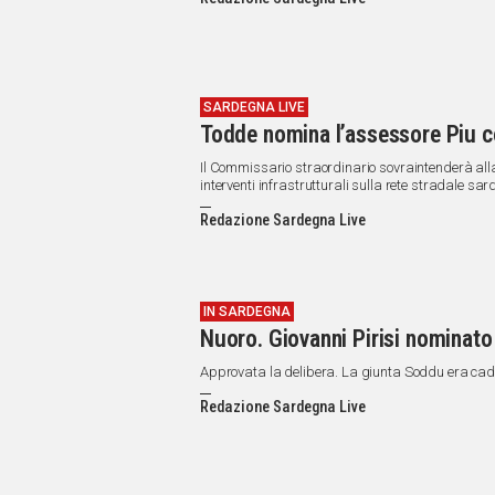
IN
ITALIA
NEL
MONDO
SPORT
SARDEGNA LIVE
Todde nomina l’assessore Piu c
EVENTI
STORIE
Il Commissario straordinario sovraintenderà al
interventi infrastrutturali sulla rete stradale sar
VIDEO
Redazione Sardegna Live
Vai
IN SARDEGNA
Nuoro. Giovanni Pirisi nominat
UNISCITI
Approvata la delibera. La giunta Soddu era cadu
AL CANALE
Redazione Sardegna Live
WHATSAPP
Social