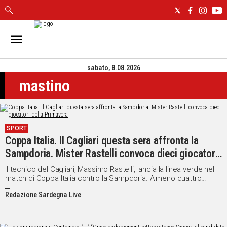
IN
SARDEGNA
sabato, 8.08.2026
CAGLIARI
mastino
SASSARI
NUORO
ORISTANO
SULCIS
SPORT
GALLURA
Coppa Italia. Il Cagliari questa sera affronta la
OGLIASTRA
Sampdoria. Mister Rastelli convoca dieci giocatori
MEDIO
della Primavera
Il tecnico del Cagliari, Massimo Rastelli, lancia la linea verde nel
CAMPIDANO
match di Coppa Italia contro la Sampdoria. Almeno quattro
Primavera infatti saranno in campo dal primo minuto.
Redazione Sardegna Live
ALTRE
NOTIZIE
POLITICA