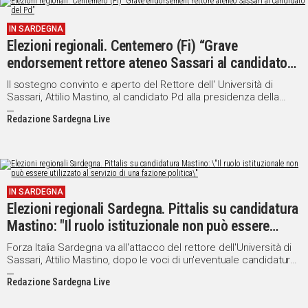
IN
IN SARDEGNA
ITALIA
Elezioni regionali. Centemero (Fi) “Grave
NEL
endorsement rettore ateneo Sassari al candidato
MONDO
del Pd”
SPORT
Il sostegno convinto e aperto del Rettore dell' Università di
Sassari, Attilio Mastino, al candidato Pd alla presidenza della
EVENTI
giunta Regionale Sarda, è un atto molto grave, che confligge
STORIE
Redazione Sardegna Live
con il rispetto dell'imparzialità e dell'indipendenza su cui
dovrebbe essere orientato il comportamento di chi sovrintende
a un Ateneo pubblico.
VIDEO
IN SARDEGNA
Vai
Elezioni regionali Sardegna. Pittalis su candidatura
Mastino: "Il ruolo istituzionale non può essere
utilizzato al servizio di una fazione politica"
UNISCITI
Forza Italia Sardegna va all'attacco del rettore dell'Università di
Sassari, Attilio Mastino, dopo le voci di un'eventuale candidatura
AL CANALE
alternativa alla guida della coalizione di centrosinistra per le
Redazione Sardegna Live
regionali del 16 febbraio.
WHATSAPP