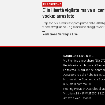
IN SARDEGNA
E' in libertà vigilata ma va al c
vodka: arrestato
L'episodio si è verificato poco prima delle 20:30
videosorveglianza un giovane che si aggirava tra g
Redazione Sardegna Live
SARDEGNA LIVE S.R.L.
Via Fleming snc Alghero (SS) 07
Registrazione tribunale di Sassa
La testata usufruisce del contri
Assessorato della Pubblica Istruz
Informazione, Spettacolo e Sport
n. 5, art. 8 comma 13
Hosting Provider: Atex Global Me
Vittoria n.18 – P.IVA IT05518120
Amazon Web Services