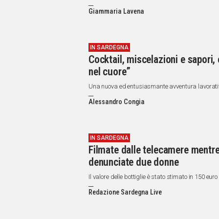
IN
ITALIA
Giammaria Lavena
NEL
MONDO
SPORT
IN SARDEGNA
Cocktail, miscelazioni e sapori,
EVENTI
nel cuore”
STORIE
Una nuova ed entusiasmante avventura lavorativ
VIDEO
Alessandro Congia
Vai
IN SARDEGNA
Filmate dalle telecamere mentre
UNISCITI
denunciate due donne
AL CANALE
Il valore delle bottiglie è stato stimato in 150 euro
WHATSAPP
Redazione Sardegna Live
Social