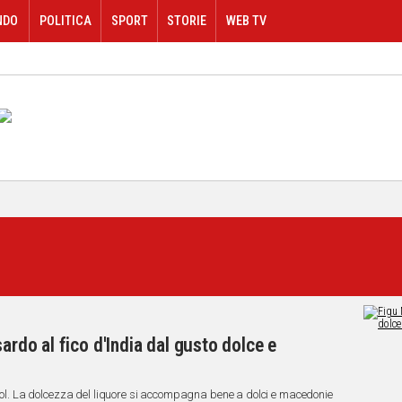
NDO
POLITICA
SPORT
STORIE
WEB TV
sardo al fico d'India dal gusto dolce e
alcol. La dolcezza del liquore si accompagna bene a dolci e macedonie