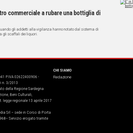
entro commerciale a rubare una bottiglia di
 quando gli addetti alla vigilanza hanno notato dal sistema di
li scaffali dei liquori.
CHI SIAMO
041 P.IVA 02622400906 -
Redazione
ri n. 3/2013
buto della Regione Sardegna
ione, Beni Culturali,
. legge regionale 13 aprile 2017
dia Srl – sede in Corso di Porta
968​– Servizio erogato tramite