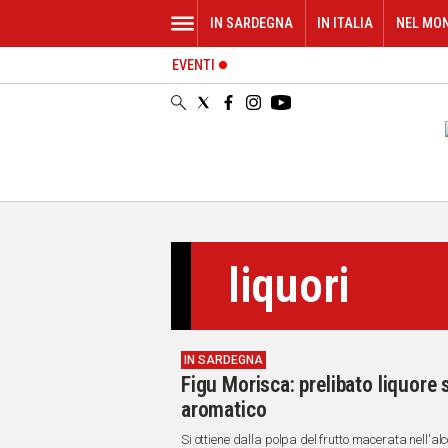
IN SARDEGNA
IN ITALIA
NEL MO
EVENTI
IN
SARDEGNA
CAGLIARI
SASSARI
NUORO
ORISTANO
SULCIS
GALLURA
liquori
OGLIASTRA
MEDIO
CAMPIDANO
IN SARDEGNA
ALTRE
Figu Morisca: prelibato liquore 
NOTIZIE
aromatico
POLITICA
Si ottiene dalla polpa del frutto macerata nell'