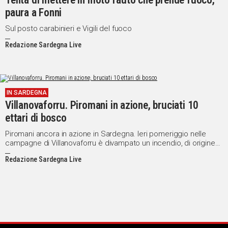
paura a Fonni
IN
ITALIA
Sul posto carabinieri e Vigili del fuoco
NEL
Redazione Sardegna Live
MONDO
SPORT
EVENTI
STORIE
IN SARDEGNA
Villanovaforru. Piromani in azione, bruciati 10
VIDEO
ettari di bosco
Piromani ancora in azione in Sardegna. Ieri pomeriggio nelle
campagne di Villanovaforru è divampato un incendio, di origine
Vai
dolosa, che ha distrutto 10 ettari di bosco.
Redazione Sardegna Live
UNISCITI
AL CANALE
WHATSAPP