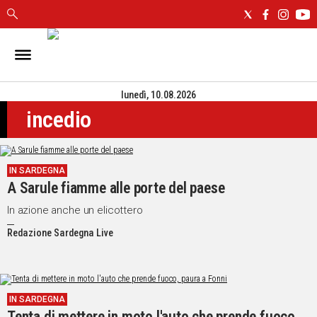
IN
SARDEGNA
lunedì, 10.08.2026
CAGLIARI
incedio
SASSARI
NUORO
ORISTANO
IN SARDEGNA
SULCIS
A Sarule fiamme alle porte del paese
GALLURA
OGLIASTRA
In azione anche un elicottero
MEDIO
Redazione Sardegna Live
CAMPIDANO
ALTRE
NOTIZIE
IN SARDEGNA
Tenta di mettere in moto l'auto che prende fuoco,
POLITICA