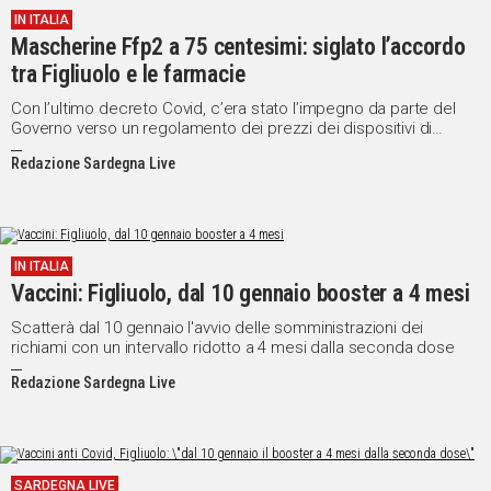
IN ITALIA
IN
Mascherine Ffp2 a 75 centesimi: siglato l’accordo
ITALIA
tra Figliuolo e le farmacie
NEL
MONDO
Con l’ultimo decreto Covid, c’era stato l’impegno da parte del
Governo verso un regolamento dei prezzi dei dispositivi di
SPORT
sicurezza
EVENTI
Redazione Sardegna Live
STORIE
VIDEO
IN ITALIA
Vaccini: Figliuolo, dal 10 gennaio booster a 4 mesi
Vai
Scatterà dal 10 gennaio l'avvio delle somministrazioni dei
richiami con un intervallo ridotto a 4 mesi dalla seconda dose
Redazione Sardegna Live
UNISCITI
AL CANALE
WHATSAPP
SARDEGNA LIVE