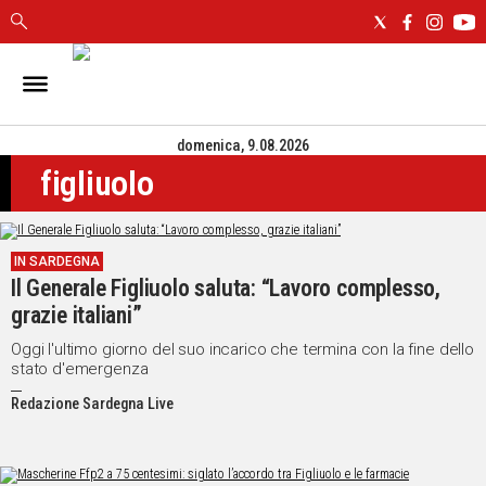
IN
SARDEGNA
domenica, 9.08.2026
CAGLIARI
figliuolo
SASSARI
NUORO
ORISTANO
IN SARDEGNA
SULCIS
Il Generale Figliuolo saluta: “Lavoro complesso,
GALLURA
grazie italiani”
OGLIASTRA
MEDIO
Oggi l'ultimo giorno del suo incarico che termina con la fine dello
stato d'emergenza
CAMPIDANO
Redazione Sardegna Live
ALTRE
NOTIZIE
POLITICA