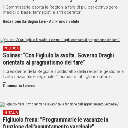
Il Commissario esorta le Regioni a fare di più per coinvolgere
medici di base, farmacisti e altri operatori
Redazione Sardegna Live - Adnkronos Salute
POLITICA
Solinas: "Con Figliulo la svolta. Governo Draghi
orientato al pragmatismo del fare"
Il presidente della Regione soddisfatto della recente gestione a
livello nazionale e regionale: "I numeri e tutti gli indicatori ci
dicono che la situazione è profondamente migliorata, da tempo
Giammaria Lavena
avremmo numeri per essere in zona bianca"
IN ITALIA
Figliuolo frena: “Programmarle le vacanze in
funzione dell'appuntamento vaccinale"