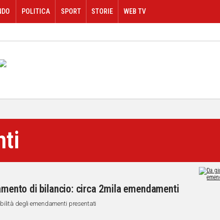
NDO
POLITICA
SPORT
STORIE
WEB TV
ti
tamento di bilancio: circa 2mila emendamenti
bilità degli emendamenti presentati