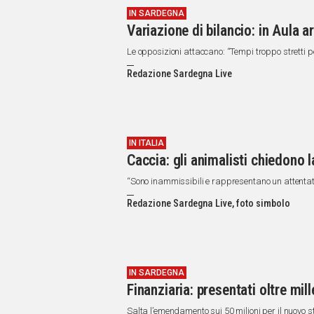
IN SARDEGNA
Variazione di bilancio: in Aula
Le opposizioni attaccano: “Tempi troppo stretti p
Redazione Sardegna Live
IN ITALIA
Caccia: gli animalisti chiedono
“Sono inammissibili e rappresentano un attentat
Redazione Sardegna Live, foto simbolo
IN SARDEGNA
Finanziaria: presentati oltre mi
Salta l’emendamento sui 50 milioni per il nuovo st