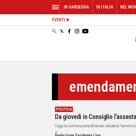
IN SARDEGNA
IN ITALIA
NEL MO
EVENTI
IN
SARDEGNA
CAGLIARI
SASSARI
NUORO
ORISTANO
SULCIS
GALLURA
emendamen
OGLIASTRA
MEDIO
CAMPIDANO
POLITICA
ALTRE
Da giovedì in Consiglio l’asses
NOTIZIE
Oggi la commissione Bilancio valuterà l’ammissi
POLITICA
Redazione Sardegna Live