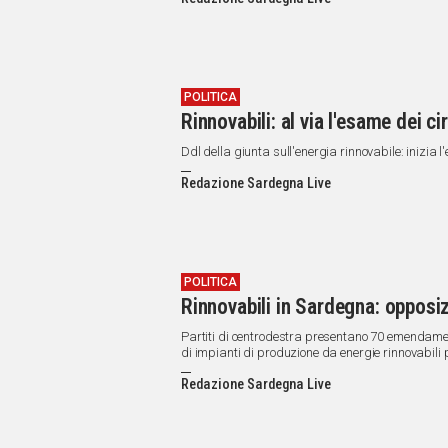
IN
ITALIA
NEL
MONDO
SPORT
POLITICA
Rinnovabili: al via l'esame dei 
EVENTI
STORIE
Ddl della giunta sull'energia rinnovabile: inizi
Redazione Sardegna Live
VIDEO
Vai
POLITICA
Rinnovabili in Sardegna: opposi
UNISCITI
Partiti di centrodestra presentano 70 emendament
di impianti di produzione da energie rinnovabili
AL CANALE
Redazione Sardegna Live
WHATSAPP
Social