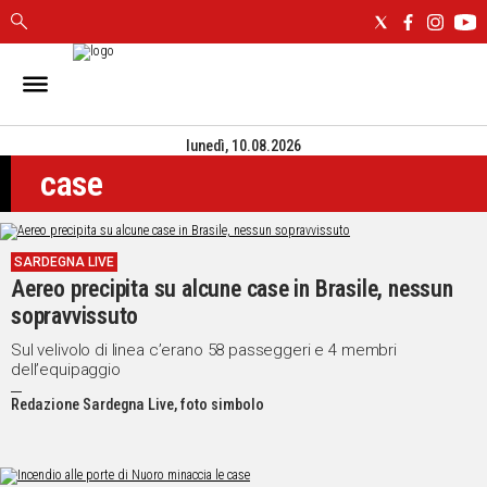
IN
SARDEGNA
lunedì, 10.08.2026
CAGLIARI
case
SASSARI
NUORO
ORISTANO
SARDEGNA LIVE
SULCIS
Aereo precipita su alcune case in Brasile, nessun
GALLURA
sopravvissuto
OGLIASTRA
MEDIO
Sul velivolo di linea c’erano 58 passeggeri e 4 membri
dell’equipaggio
CAMPIDANO
Redazione Sardegna Live, foto simbolo
ALTRE
NOTIZIE
POLITICA