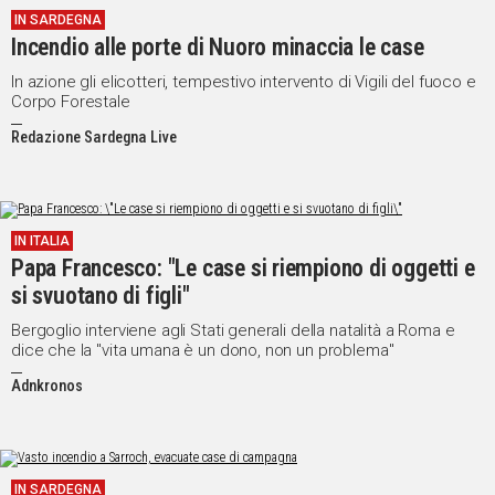
IN SARDEGNA
IN
Incendio alle porte di Nuoro minaccia le case
ITALIA
NEL
In azione gli elicotteri, tempestivo intervento di Vigili del fuoco e
Corpo Forestale
MONDO
SPORT
Redazione Sardegna Live
EVENTI
STORIE
IN ITALIA
VIDEO
Papa Francesco: "Le case si riempiono di oggetti e
si svuotano di figli"
Vai
Bergoglio interviene agli Stati generali della natalità a Roma e
dice che la "vita umana è un dono, non un problema"
Adnkronos
UNISCITI
AL CANALE
WHATSAPP
IN SARDEGNA