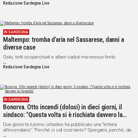
Redazione Sardegna Live
IN SARDEGNA
Maltempo: tromba d'aria nel Sassarese, danni a
diverse case
Osilo, tetti scoperchiati e alberi caduti ma nessun ferito
Redazione Sardegna Live
IN SARDEGNA
Bonorva. Otto incendi (dolosi) in dieci giorni, il
sindaco: "Questa volta si è rischiata davvero la
tragedia”
Due giorni fa il primo cittadino ha pubblicato una “lettera
all’incendiario”: “Perché ci odi così tanto? Spiegami, perché, da
settimane, cerchi di distruggerci”