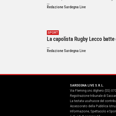
Redazione Sardegna Live
SPORT
La capolista Rugby Lecco batte 
Redazione Sardegna Live
SARDEGNA LIVE S.R.L.
Via Fleming snc Alghero (SS) 07
Registrazione tribunale di Sassa
La testata usufruisce del contri
Assessorato della Pubblica Istruz
Informazione, Spettacolo e Sport