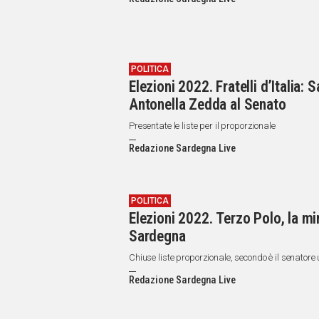
IN
ITALIA
NEL
MONDO
SPORT
POLITICA
Elezioni 2022. Fratelli d’Italia:
EVENTI
Antonella Zedda al Senato
STORIE
Presentate le liste per il proporzionale
VIDEO
Redazione Sardegna Live
Vai
POLITICA
Elezioni 2022. Terzo Polo, la mi
UNISCITI
Sardegna
AL CANALE
Chiuse liste proporzionale, secondo è il senatore
WHATSAPP
Redazione Sardegna Live
Social