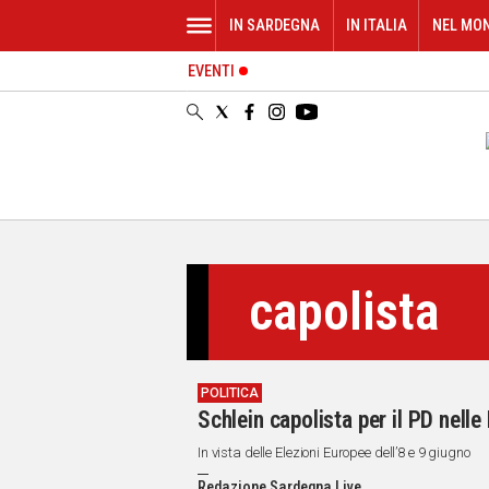
IN SARDEGNA
IN ITALIA
NEL MO
EVENTI
IN
SARDEGNA
CAGLIARI
SASSARI
NUORO
ORISTANO
SULCIS
GALLURA
capolista
OGLIASTRA
MEDIO
CAMPIDANO
POLITICA
ALTRE
Schlein capolista per il PD nell
NOTIZIE
In vista delle Elezioni Europee dell’8 e 9 giugno
POLITICA
Redazione Sardegna Live