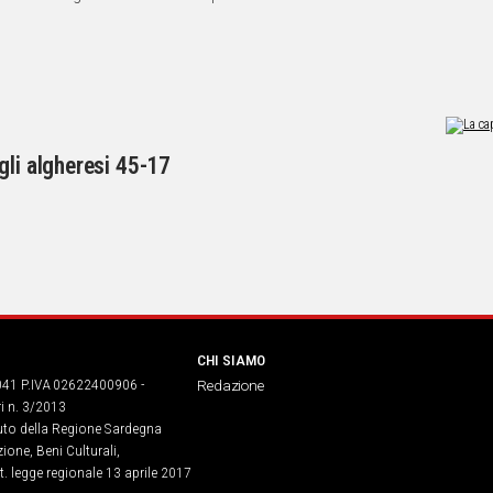
gli algheresi 45-17
CHI SIAMO
041 P.IVA 02622400906 -
Redazione
ri n. 3/2013
buto della Regione Sardegna
ione, Beni Culturali,
. legge regionale 13 aprile 2017