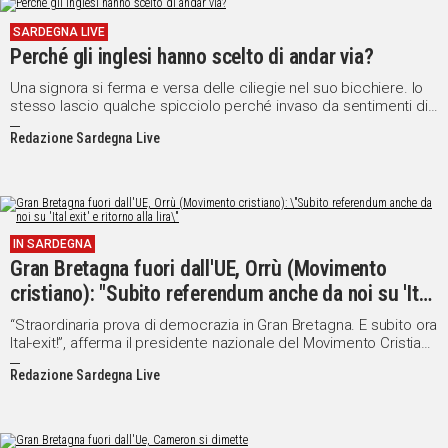
SARDEGNA LIVE
Social
Perché gli inglesi hanno scelto di andar via?
Una signora si ferma e versa delle ciliegie nel suo bicchiere. Io
stesso lascio qualche spicciolo perché invaso da sentimenti di
pietà. Un giovane come tanti che, costretto a lasciare la sua
Redazione Sardegna Live
terra natale dopo aver affrontato un estenuante e rischiosissimo
viaggio della speranza, è arrivato qui in Italia per chiedere
l'elemosina nelle strade cagliaritane.
IN SARDEGNA
Gran Bretagna fuori dall'UE, Orrù (Movimento
cristiano): "Subito referendum anche da noi su 'Ital
exit' e ritorno alla lira"
“Straordinaria prova di democrazia in Gran Bretagna. E subito ora
Ital-exit!”, afferma il presidente nazionale del Movimento Cristiano
- Forza Popolare, Marcello Orrù.
Redazione Sardegna Live