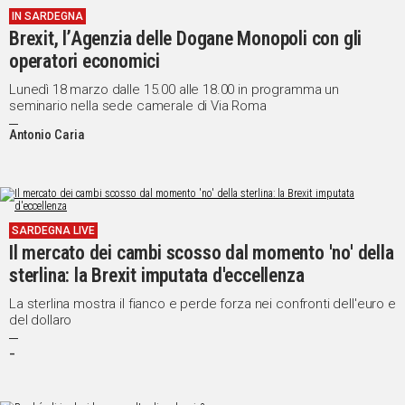
IN SARDEGNA
IN
Brexit, l’Agenzia delle Dogane Monopoli con gli
ITALIA
operatori economici
NEL
MONDO
Lunedì 18 marzo dalle 15.00 alle 18.00 in programma un
seminario nella sede camerale di Via Roma
SPORT
EVENTI
Antonio Caria
STORIE
VIDEO
SARDEGNA LIVE
Il mercato dei cambi scosso dal momento 'no' della
Vai
sterlina: la Brexit imputata d'eccellenza
La sterlina mostra il fianco e perde forza nei confronti dell'euro e
del dollaro
UNISCITI
_
AL CANALE
WHATSAPP