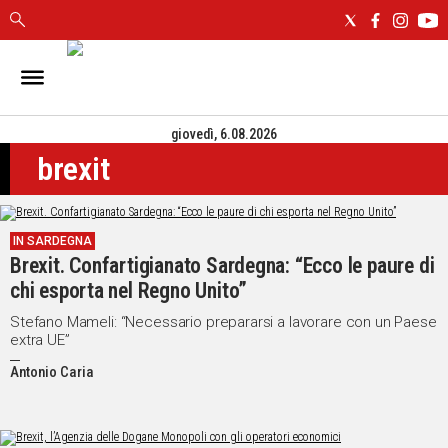
IN
SARDEGNA
giovedì, 6.08.2026
CAGLIARI
brexit
SASSARI
NUORO
ORISTANO
IN SARDEGNA
SULCIS
Brexit. Confartigianato Sardegna: “Ecco le paure di
GALLURA
chi esporta nel Regno Unito”
OGLIASTRA
MEDIO
Stefano Mameli: “Necessario prepararsi a lavorare con un Paese
extra UE”
CAMPIDANO
Antonio Caria
ALTRE
NOTIZIE
POLITICA