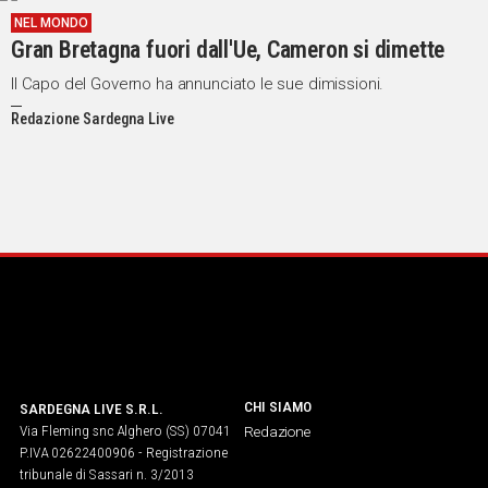
NEL MONDO
Gran Bretagna fuori dall'Ue, Cameron si dimette
Il Capo del Governo ha annunciato le sue dimissioni.
Redazione Sardegna Live
CHI SIAMO
SARDEGNA LIVE S.R.L.
Via Fleming snc Alghero (SS) 07041
Redazione
P.IVA 02622400906 - Registrazione
tribunale di Sassari n. 3/2013