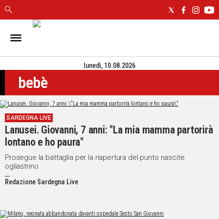
IN
SARDEGNA
lunedì, 10.08.2026
CAGLIARI
bebè
SASSARI
NUORO
ORISTANO
SARDEGNA LIVE
SULCIS
Lanusei. Giovanni, 7 anni: "La mia mamma partorirà
GALLURA
lontano e ho paura"
OGLIASTRA
MEDIO
Prosegue la battaglia per la riapertura del punto nascite
ogliastrino
CAMPIDANO
Redazione Sardegna Live
ALTRE
NOTIZIE
POLITICA