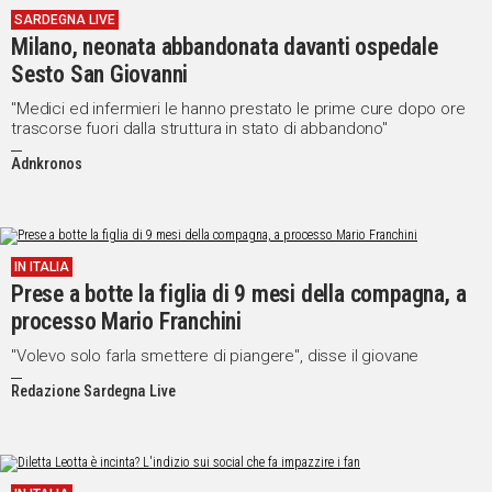
SARDEGNA LIVE
IN
Milano, neonata abbandonata davanti ospedale
ITALIA
Sesto San Giovanni
NEL
MONDO
"Medici ed infermieri le hanno prestato le prime cure dopo ore
trascorse fuori dalla struttura in stato di abbandono"
SPORT
EVENTI
Adnkronos
STORIE
VIDEO
IN ITALIA
Prese a botte la figlia di 9 mesi della compagna, a
Vai
processo Mario Franchini
"Volevo solo farla smettere di piangere", disse il giovane
Redazione Sardegna Live
UNISCITI
AL CANALE
WHATSAPP