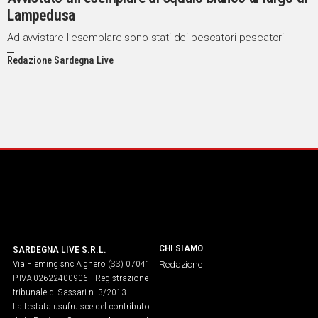
Lampedusa
Ad avvistare l’esemplare sono stati dei pescatori pescatori
Redazione Sardegna Live
CHI SIAMO
SARDEGNA LIVE S.R.L.
Via Fleming snc Alghero (SS) 07041
Redazione
P.IVA 02622400906 - Registrazione
tribunale di Sassari n. 3/2013
La testata usufruisce del contributo