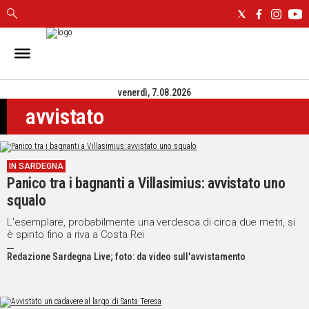
IN
SARDEGNA
venerdì, 7.08.2026
CAGLIARI
avvistato
SASSARI
NUORO
ORISTANO
IN SARDEGNA
SULCIS
Panico tra i bagnanti a Villasimius: avvistato uno
GALLURA
squalo
OGLIASTRA
MEDIO
L'esemplare, probabilmente una verdesca di circa due metri, si
è spinto fino a riva a Costa Rei
CAMPIDANO
Redazione Sardegna Live; foto: da video sull'avvistamento
ALTRE
NOTIZIE
POLITICA