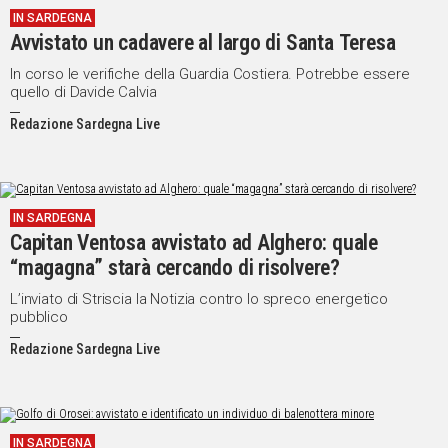
IN SARDEGNA
IN
Avvistato un cadavere al largo di Santa Teresa
ITALIA
NEL
In corso le verifiche della Guardia Costiera. Potrebbe essere
quello di Davide Calvia
MONDO
SPORT
Redazione Sardegna Live
EVENTI
STORIE
IN SARDEGNA
VIDEO
Capitan Ventosa avvistato ad Alghero: quale
“magagna” starà cercando di risolvere?
Vai
L’inviato di Striscia la Notizia contro lo spreco energetico
pubblico
Redazione Sardegna Live
UNISCITI
AL CANALE
WHATSAPP
IN SARDEGNA