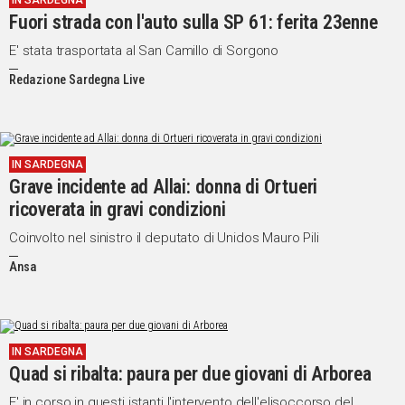
IN SARDEGNA
Fuori strada con l'auto sulla SP 61: ferita 23enne
IN
ITALIA
E' stata trasportata al San Camillo di Sorgono
NEL
Redazione Sardegna Live
MONDO
SPORT
EVENTI
STORIE
IN SARDEGNA
Grave incidente ad Allai: donna di Ortueri
VIDEO
ricoverata in gravi condizioni
Coinvolto nel sinistro il deputato di Unidos Mauro Pili
Vai
Ansa
UNISCITI
IN SARDEGNA
AL CANALE
Quad si ribalta: paura per due giovani di Arborea
WHATSAPP
E' in corso in questi istanti l'intervento dell'elisoccorso del