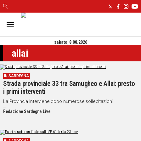
IN
SARDEGNA
sabato, 8.08.2026
CAGLIARI
allai
SASSARI
NUORO
ORISTANO
IN SARDEGNA
SULCIS
Strada provinciale 33 tra Samugheo e Allai: presto
GALLURA
i primi interventi
OGLIASTRA
MEDIO
La Provincia interviene dopo numerose sollecitazioni
CAMPIDANO
Redazione Sardegna Live
ALTRE
NOTIZIE
POLITICA