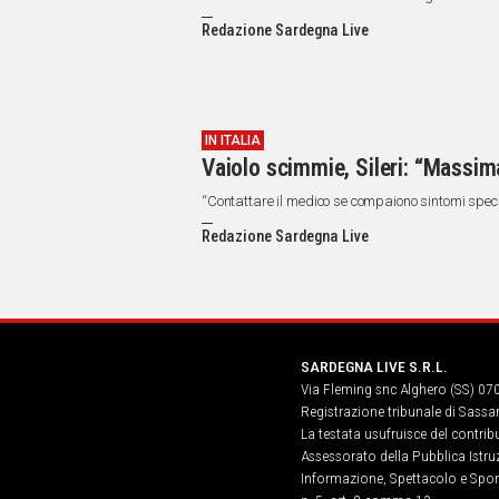
Redazione Sardegna Live
IN ITALIA
Vaiolo scimmie, Sileri: “Massi
“Contattare il medico se compaiono sintomi specif
Redazione Sardegna Live
SARDEGNA LIVE S.R.L.
Via Fleming snc Alghero (SS) 07
Registrazione tribunale di Sassa
La testata usufruisce del contri
Assessorato della Pubblica Istruz
Informazione, Spettacolo e Sport