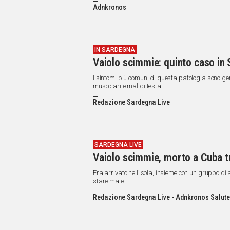
IN
Adnkronos
ITALIA
NEL
MONDO
SPORT
IN SARDEGNA
Vaiolo scimmie: quinto caso in S
EVENTI
STORIE
I sintomi più comuni di questa patologia sono gen
muscolari e mal di testa
VIDEO
Redazione Sardegna Live
Vai
SARDEGNA LIVE
Vaiolo scimmie, morto a Cuba tur
UNISCITI
Era arrivato nell’isola, insieme con un gruppo d
stare male
AL CANALE
Redazione Sardegna Live - Adnkronos Salute
WHATSAPP
Social