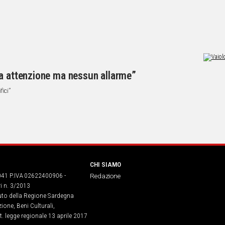
ma attenzione ma nessun allarme”
ici”
CHI SIAMO
041 P.IVA 02622400906 -
Redazione
ri n. 3/2013
buto della Regione Sardegna
ione, Beni Culturali,
. legge regionale 13 aprile 2017