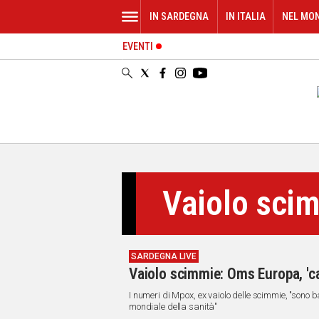
IN SARDEGNA
IN ITALIA
NEL MO
EVENTI
IN
SARDEGNA
CAGLIARI
SASSARI
NUORO
ORISTANO
SULCIS
GALLURA
Vaiolo sci
OGLIASTRA
MEDIO
CAMPIDANO
SARDEGNA LIVE
ALTRE
Vaiolo scimmie: Oms Europa, 'ca
NOTIZIE
I numeri di Mpox, ex vaiolo delle scimmie, "sono
POLITICA
mondiale della sanità"