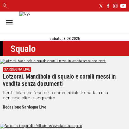
IN
SARDEGNA
sabato, 8.08.2026
CAGLIARI
Squalo
SASSARI
NUORO
ORISTANO
SARDEGNA LIVE
SULCIS
Lotzorai. Mandibola di squalo e coralli messi in
GALLURA
vendita senza documenti
OGLIASTRA
MEDIO
Per il titolare dell’esercizio commerciale è scattata una
denuncia oltre al sequestro
CAMPIDANO
Redazione Sardegna Live
ALTRE
NOTIZIE
POLITICA