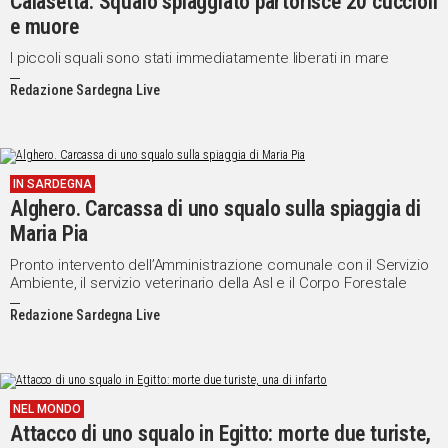
Calasetta. Squalo spiaggiato partorisce 20 cuccioli
e muore
Social
I piccoli squali sono stati immediatamente liberati in mare
Redazione Sardegna Live
IN SARDEGNA
Alghero. Carcassa di uno squalo sulla spiaggia di
Maria Pia
Pronto intervento dell’Amministrazione comunale con il Servizio
Ambiente, il servizio veterinario della Asl e il Corpo Forestale
Redazione Sardegna Live
NEL MONDO
Attacco di uno squalo in Egitto: morte due turiste,