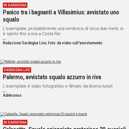
IN SARDEGNA
IN
Panico tra i bagnanti a Villasimius: avvistato uno
ITALIA
squalo
NEL
MONDO
L'esemplare, probabilmente una verdesca di circa due metri, si
è spinto fino a riva a Costa Rei
SPORT
EVENTI
Redazione Sardegna Live; foto: da video sull'avvistamento
STORIE
VIDEO
SARDEGNA LIVE
Palermo, avvistato squalo azzurro in riva
Vai
L'esemplare è stato fotografato e filmato da diversi turisti
Adnkronos
UNISCITI
AL CANALE
WHATSAPP
IN SARDEGNA