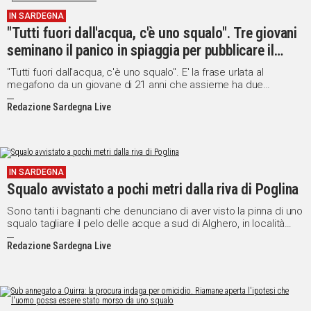
IN SARDEGNA
"Tutti fuori dall'acqua, c'è uno squalo". Tre giovani
seminano il panico in spiaggia per pubblicare il
video in rete
"Tutti fuori dall'acqua, c'è uno squalo". E' la frase urlata al
megafono da un giovane di 21 anni che assieme ha due
coetanei ha scatenato il panico fra i bagnati della spiaggia "Le
Redazione Sardegna Live
Saline" a Calasetta, nel Sulcis, sulla costa sud occidentale della
Sardegna. Tutto per poter filmare il fuggi fuggi generale mentre
uno degli amici, armato di katana, si tuffava in acqua armato di
katana urlando "Lo uccido io lo squalo". Il tutto probabilmente
per pubblicare il video in rete.
IN SARDEGNA
Squalo avvistato a pochi metri dalla riva di Poglina
Sono tanti i bagnanti che denunciano di aver visto la pinna di uno
squalo tagliare il pelo delle acque a sud di Alghero, in località
Poglina.
Redazione Sardegna Live