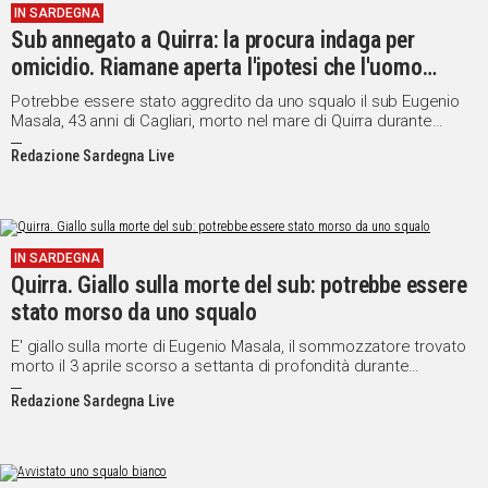
IN SARDEGNA
Sub annegato a Quirra: la procura indaga per
omicidio. Riamane aperta l'ipotesi che l'uomo
possa essere stato morso da uno squalo
Potrebbe essere stato aggredito da uno squalo il sub Eugenio
Masala, 43 anni di Cagliari, morto nel mare di Quirra durante
un'immersione. La procura della Repubblica ha comunque
Redazione Sardegna Live
aperto un'inchiesta per omicidio colposo in modo da fare
completa luce sulla vicenda.
IN SARDEGNA
Quirra. Giallo sulla morte del sub: potrebbe essere
stato morso da uno squalo
E' giallo sulla morte di Eugenio Masala, il sommozzatore trovato
morto il 3 aprile scorso a settanta di profondità durante
un'immersione nelle vicinanze del poligono militare di Quirra.
Redazione Sardegna Live