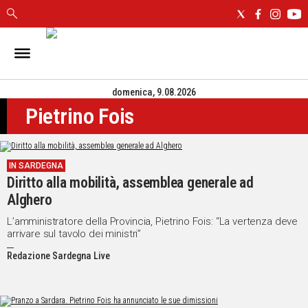
IN
SARDEGNA
domenica, 9.08.2026
CAGLIARI
Pietrino Fois
SASSARI
NUORO
ORISTANO
IN SARDEGNA
SULCIS
Diritto alla mobilità, assemblea generale ad
GALLURA
Alghero
OGLIASTRA
MEDIO
L’amministratore della Provincia, Pietrino Fois: “La vertenza deve
arrivare sul tavolo dei ministri”
CAMPIDANO
Redazione Sardegna Live
ALTRE
NOTIZIE
POLITICA