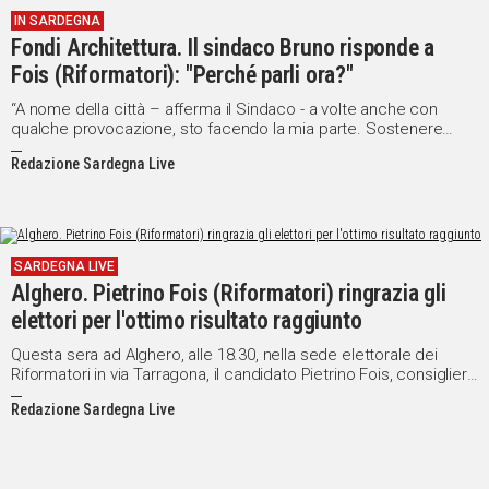
IN SARDEGNA
Fondi Architettura. Il sindaco Bruno risponde a
Fois (Riformatori): "Perché parli ora?"
“A nome della città – afferma il Sindaco - a volte anche con
qualche provocazione, sto facendo la mia parte. Sostenere
Architettura ad Alghero, come ho sempre fatto negli ultimi undici
Redazione Sardegna Live
anni"
SARDEGNA LIVE
Alghero. Pietrino Fois (Riformatori) ringrazia gli
elettori per l'ottimo risultato raggiunto
Questa sera ad Alghero, alle 18.30, nella sede elettorale dei
Riformatori in via Tarragona, il candidato Pietrino Fois, consigliere
regionale uscente, incontrerà gli elettori per un momento di
Redazione Sardegna Live
ringraziamento e per un aggiornamento sui risultati elettorali