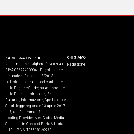
CHI SIAMO
SARDEGNA LIVE S.R.L.
Via Fleming snc Alghero (SS) 07041
Redazione
P.IVA 02622400906 - Registrazione
tribunale di Sassari n. 3/2013
La testata usufruisce del contributo
della Regione Sardegna Assessorato
della Pubblica Istruzione, Beni
Culturali, Informazione, Spettacolo e
Sport. legge regionale 13 aprile 2017
n. 5, art. 8 comma 13
Hosting Provider: Atex Global Media
Srl – sede in Corso di Porta Vittoria
n.18 – P.IVA IT05518120968​–