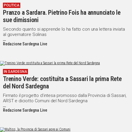
POLITICA
IN
Pranzo a Sardara. Pietrino Fois ha annunciato le
ITALIA
sue dimissioni
NEL
MONDO
Secondo quanto si apprende lo ha fatto con una lettera inviata
al governatore Solinas
SPORT
EVENTI
Redazione Sardegna Live
STORIE
VIDEO
IN SARDEGNA
Trenino Verde: costituita a Sassari la prima Rete
Vai
del Nord Sardegna
Firmato il progetto d’intesa promosso dalla Provincia di Sassari,
ARST e diciotto Comuni del Nord Sardegna
UNISCITI
Redazione Sardegna Live
AL CANALE
WHATSAPP