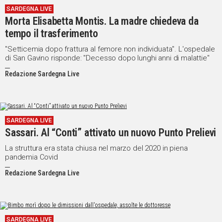
SARDEGNA LIVE
IN
Morta Elisabetta Montis. La madre chiedeva da
ITALIA
tempo il trasferimento
NEL
MONDO
"Setticemia dopo frattura al femore non individuata". L'ospedale
di San Gavino risponde: "Decesso dopo lunghi anni di malattie"
SPORT
EVENTI
Redazione Sardegna Live
STORIE
VIDEO
SARDEGNA LIVE
Sassari. Al “Conti” attivato un nuovo Punto Prelievi
Vai
La struttura era stata chiusa nel marzo del 2020 in piena
pandemia Covid
Redazione Sardegna Live
UNISCITI
AL CANALE
WHATSAPP
SARDEGNA LIVE