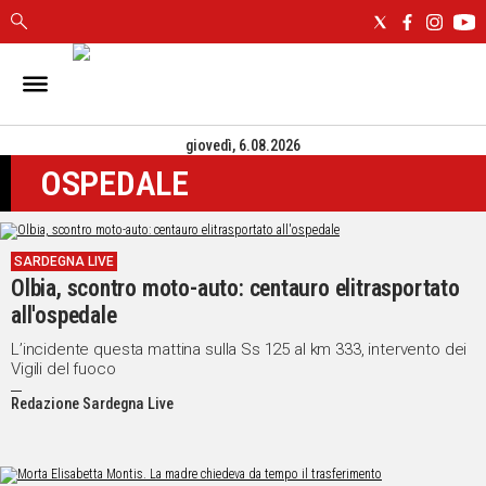
IN
SARDEGNA
giovedì, 6.08.2026
CAGLIARI
OSPEDALE
SASSARI
NUORO
ORISTANO
SARDEGNA LIVE
SULCIS
Olbia, scontro moto-auto: centauro elitrasportato
GALLURA
all'ospedale
OGLIASTRA
MEDIO
L’incidente questa mattina sulla Ss 125 al km 333, intervento dei
Vigili del fuoco
CAMPIDANO
Redazione Sardegna Live
ALTRE
NOTIZIE
POLITICA