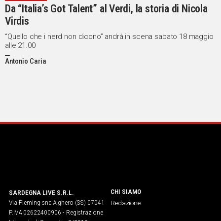
Da “Italia’s Got Talent” al Verdi, la storia di Nicola
IN
Virdis
ITALIA
NEL
“Quello che i nerd non dicono” andrà in scena sabato 18 maggio
alle 21.00
MONDO
SPORT
Antonio Caria
EVENTI
STORIE
VIDEO
Vai
UNISCITI
CHI SIAMO
SARDEGNA LIVE S.R.L.
AL CANALE
Via Fleming snc Alghero (SS) 07041
Redazione
WHATSAPP
P.IVA 02622400906 - Registrazione