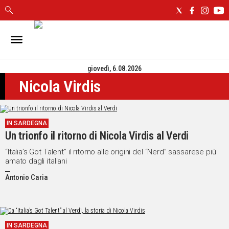
IN
SARDEGNA
giovedì, 6.08.2026
CAGLIARI
Nicola Virdis
SASSARI
NUORO
ORISTANO
IN SARDEGNA
SULCIS
Un trionfo il ritorno di Nicola Virdis al Verdi
GALLURA
OGLIASTRA
“Italia’s Got Talent” il ritorno alle origini del “Nerd” sassarese più
amato dagli italiani
MEDIO
CAMPIDANO
Antonio Caria
ALTRE
NOTIZIE
IN SARDEGNA
POLITICA