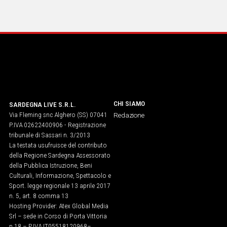
CHI SIAMO
SARDEGNA LIVE S.R.L.
Via Fleming snc Alghero (SS) 07041
Redazione
P.IVA 02622400906 - Registrazione
tribunale di Sassari n. 3/2013
La testata usufruisce del contributo
della Regione Sardegna Assessorato
della Pubblica Istruzione, Beni
Culturali, Informazione, Spettacolo e
Sport. legge regionale 13 aprile 2017
n. 5, art. 8 comma 13
Hosting Provider: Atex Global Media
Srl – sede in Corso di Porta Vittoria
n.18 – P.IVA IT05518120968​–