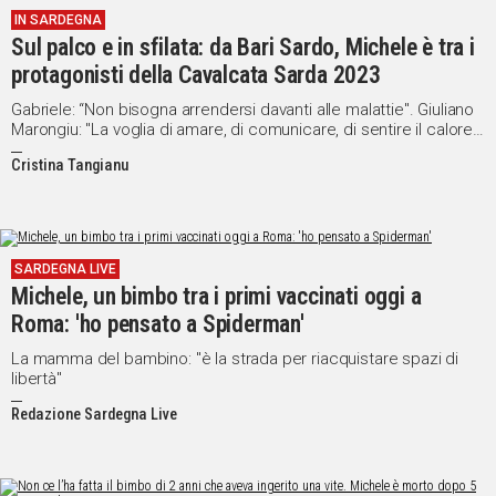
IN SARDEGNA
IN
Sul palco e in sfilata: da Bari Sardo, Michele è tra i
ITALIA
protagonisti della Cavalcata Sarda 2023
NEL
MONDO
Gabriele: “Non bisogna arrendersi davanti alle malattie". Giuliano
Marongiu: "La voglia di amare, di comunicare, di sentire il calore
SPORT
della gente non è compromessa”
EVENTI
Cristina Tangianu
STORIE
VIDEO
SARDEGNA LIVE
Michele, un bimbo tra i primi vaccinati oggi a
Vai
Roma: 'ho pensato a Spiderman'
La mamma del bambino: "è la strada per riacquistare spazi di
libertà"
UNISCITI
Redazione Sardegna Live
AL CANALE
WHATSAPP