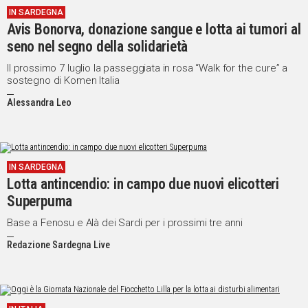
IN SARDEGNA
IN
Avis Bonorva, donazione sangue e lotta ai tumori al
ITALIA
seno nel segno della solidarietà
NEL
MONDO
Il prossimo 7 luglio la passeggiata in rosa “Walk for the cure” a
sostegno di Komen Italia
SPORT
EVENTI
Alessandra Leo
STORIE
VIDEO
IN SARDEGNA
Lotta antincendio: in campo due nuovi elicotteri
Vai
Superpuma
Base a Fenosu e Alà dei Sardi per i prossimi tre anni
Redazione Sardegna Live
UNISCITI
AL CANALE
WHATSAPP