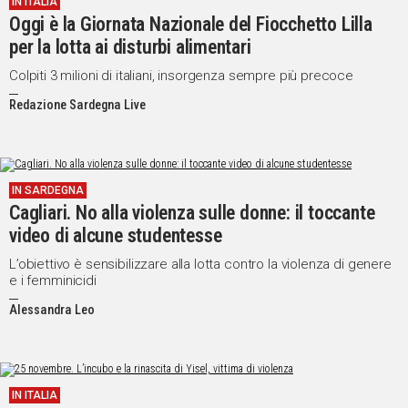
IN ITALIA
Oggi è la Giornata Nazionale del Fiocchetto Lilla
Social
per la lotta ai disturbi alimentari
Colpiti 3 milioni di italiani, insorgenza sempre più precoce
Redazione Sardegna Live
IN SARDEGNA
Cagliari. No alla violenza sulle donne: il toccante
video di alcune studentesse
L’obiettivo è sensibilizzare alla lotta contro la violenza di genere
e i femminicidi
Alessandra Leo
IN ITALIA