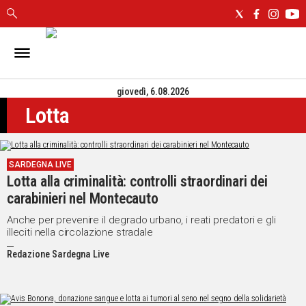
IN
SARDEGNA
giovedì, 6.08.2026
CAGLIARI
Lotta
SASSARI
NUORO
ORISTANO
SARDEGNA LIVE
SULCIS
Lotta alla criminalità: controlli straordinari dei
GALLURA
carabinieri nel Montecauto
OGLIASTRA
MEDIO
Anche per prevenire il degrado urbano, i reati predatori e gli
illeciti nella circolazione stradale
CAMPIDANO
Redazione Sardegna Live
ALTRE
NOTIZIE
POLITICA