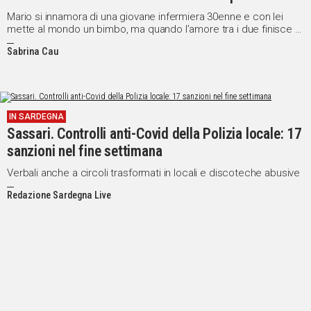
salutarlo un’ultima volta e sparire”
Mario si innamora di una giovane infermiera 30enne e con lei
mette al mondo un bimbo, ma quando l’amore tra i due finisce si
scatena l’inferno
Sabrina Cau
IN SARDEGNA
Sassari. Controlli anti-Covid della Polizia locale: 17
sanzioni nel fine settimana
Verbali anche a circoli trasformati in locali e discoteche abusive
Redazione Sardegna Live