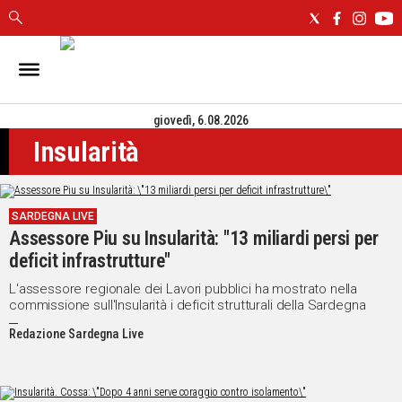
IN
SARDEGNA
giovedì, 6.08.2026
CAGLIARI
Insularità
SASSARI
NUORO
ORISTANO
SARDEGNA LIVE
SULCIS
Assessore Piu su Insularità: "13 miliardi persi per
GALLURA
deficit infrastrutture"
OGLIASTRA
MEDIO
L'assessore regionale dei Lavori pubblici ha mostrato nella
commissione sull'Insularità i deficit strutturali della Sardegna
CAMPIDANO
Redazione Sardegna Live
ALTRE
NOTIZIE
POLITICA