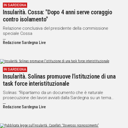
IN SARDEGNA
IN
Insularità. Cossa: "Dopo 4 anni serve coraggio
ITALIA
contro isolamento"
NEL
MONDO
Relazione conclusiva del presidente della commissione
speciale Cossa
SPORT
EVENTI
Redazione Sardegna Live
STORIE
VIDEO
IN SARDEGNA
Insularità. Solinas promuove l'istituzione di una
Vai
task force interistituzionale
Solinas: "Ripartiamo da un documento che è naturale
prosecuzione dei lavori avviati dalla Sardegna su un tema
UNISCITI
strategico per il futuro di oltre 20 milioni di cittadini che vivono
Redazione Sardegna Live
nelle regioni insulari"
AL CANALE
WHATSAPP