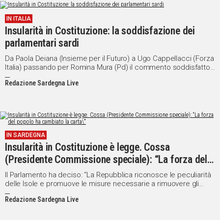
IN ITALIA
Insularità in Costituzione: la soddisfazione dei
parlamentari sardi
Da Paola Deiana (Insieme per il Futuro) a Ugo Cappellacci (Forza
Italia) passando per Romina Mura (Pd) il commento soddisfatto
dopo il voto della Camera
Redazione Sardegna Live
IN SARDEGNA
Insularità in Costituzione è legge. Cossa
(Presidente Commissione speciale): “La forza del
popolo ha cambiato la carta"
Il Parlamento ha deciso: “La Repubblica riconosce le peculiarità
delle Isole e promuove le misure necessarie a rimuovere gli
svantaggi derivanti dall'insularità”
Redazione Sardegna Live